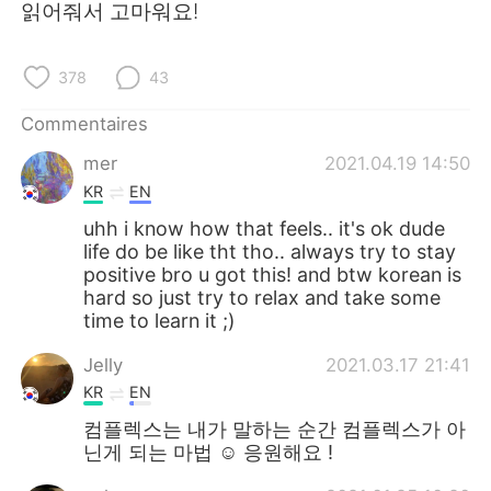
日本語
한국어
읽어줘서 고마워요!
Русский
ไทย
378
43
Indonesia
Italiano
Commentaires
mer
2021.04.19 14:50
Türkçe
Tiếng Việt
KR
EN
Português
uhh i know how that feels.. it's ok dude
life do be like tht tho.. always try to stay
positive bro u got this! and btw korean is
hard so just try to relax and take some
time to learn it ;)
Jelly
2021.03.17 21:41
KR
EN
컴플렉스는 내가 말하는 순간 컴플렉스가 아
닌게 되는 마법 ☺️ 응원해요 !