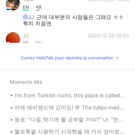
EN
KR
@JJ
근데 대부분의 사람들은 그래요 ㅎㅎ
특히 처음엔
JJ
2020.12.30 10:03
KR
EN
그런 사람 무시해요!😠
Ouvrez HelloTalk pour rejoindre la conversation
찬찬
2020.12.28 10:33
KR
JP
Moments liés
Bro 너의 얼굴이면 그런건 전혀 단점이되지
않아...🥲 아마 잘생겨서 쳐다본걸거야
I'm from Turkish roots, this place is called Karadeniz in Turkey 🍃 normally I go there 3 times a ...
최유진 CHOI Yujin
2020.12.26 08:55
어제 에버랜드에 갔어요! 🌸 The tulips made me feel like I was back in The Netherlands!! I rode the T-Expr...
KR
ES
동료: "다음 학기에 뭘 공부할 거야?" 나: "한국어학!" 동료: "어... 아시아인이 되고 싶으니..?" 나: "음... 아니? 그냥 네덜란드 사람 되고 싶어?" 동료...
I do stutter when I talk to my friends! In
korean or english I do so don't get so
헬로톡을 사용하기 시작했을 때 거의 영어로만 얘기를 나눴는데 매일매일 한국어를 연습해서 지금은 한국 친구들이랑 100% 한국어로 다소 편하게 말할 수 있어요 :) 제가 여전...
stressed about it People you love will love