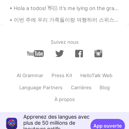
you whether you stutter or not
Hola a todos! 👋🏻 It’s me lying on the grass, now I’m home drinking some hot tea 🍵 Do you like...
Jane
2020.12.01 11:05
이번 주에 우리 가족들이랑 여행하러 스위스와 독일에 갔어요! 스위스에 있었을 때 세계에서 가장 가파른 톱니바퀴 길로 갔어요. 정상에세(2100 M) 계곡까지(450 M) 걸어...
KR
IT
저도 영어로 말할때 더듬어요☺️
Suivez nous
mimi
2020.10.08 12:00
KR
EN
Tom, I think it might take a lot of courage
to share it! I think you are so brave to
share with us:) and I am so proud of
AI Grammar
Press Kit
HelloTalk Web
yourself! I also think people might look at
you because they are impressed by how
Language Partners
Carrières
Blog
well you talk in Korean!😊 also I’m so
happy to hear that you feel better and
À propos
feel courageous! Believe in you, Tom! I
believe in you!!
Apprenez des langues avec
Tom
2020.09.29 11:46
plus de 50 millions de
App ouverte
locuteurs natifs
EN
KR