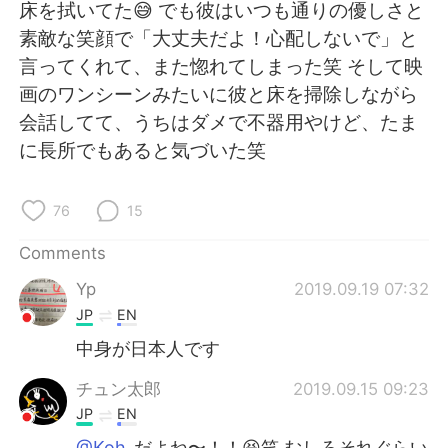
日本語
한국어
床を拭いてた😅 でも彼はいつも通りの優しさと
素敵な笑顔で「大丈夫だよ！心配しないで」と
Русский
ไทย
言ってくれて、また惚れてしまった笑 そして映
画のワンシーンみたいに彼と床を掃除しながら
Indonesia
Italiano
会話してて、うちはダメで不器用やけど、たま
に長所でもあると気づいた笑
Türkçe
Tiếng Việt
Português
76
15
Comments
Yp
2019.09.19 07:32
JP
EN
中身が日本人です
チュン太郎
2019.09.15 09:23
JP
EN
@Koh
だよね〜！！😆笑 むしろそれぐらい