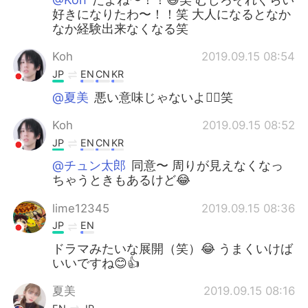
好きになりたわ〜！！笑 大人になるとなか
なか経験出来なくなる笑
Koh
2019.09.15 08:54
JP
EN
CN
KR
@夏美
悪い意味じゃないよ👍🏼笑
Koh
2019.09.15 08:52
JP
EN
CN
KR
@チュン太郎
同意〜 周りが見えなくなっ
ちゃうときもあるけど😂
lime12345
2019.09.15 08:36
JP
EN
ドラマみたいな展開（笑）😂 うまくいけば
いいですね😊👍
夏美
2019.09.15 08:16