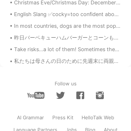
Christmas Eve/Christmas Day: December 24th & 25th Many Americans go to church to celebrate the b...
Koh
2019.09.15 07:14
JP
EN
CN
KR
English Slang ✅cocky=too confident about yourself, especially in a way that annoys others. ✅f...
恋多き女だね😆
In most countries, dogs are the most popular pet. Many people prefer dogs to other animals becaus...
夏美
2019.09.15 06:47
昨日バーベキューハムバーガーとコーンもを夕食に作った Yesterday we made barbecue hamburgers and corn for dinner このコーンはファーマ...
EN
JP
Take risks…a lot of them! Sometimes there’s danger involved in life, but every reward carries ris...
@Masa
マレーシア人です🇲🇾
私たちは母さんの日のために先週末に両親の家に行って止まった For Mother’s Day we went and stayed at my parent’s place. 息子はお婆さんの...
Masa
2019.09.15 06:41
JP
EN
日本人の方？
Follow us
MementoVitae
2019.09.15 06:25
JP
TH
CN
VI
チャンスやん
AI Grammar
Press Kit
HelloTalk Web
Mina
2019.09.15 06:24
JP
EN
Language Partners
Jobs
Blog
About