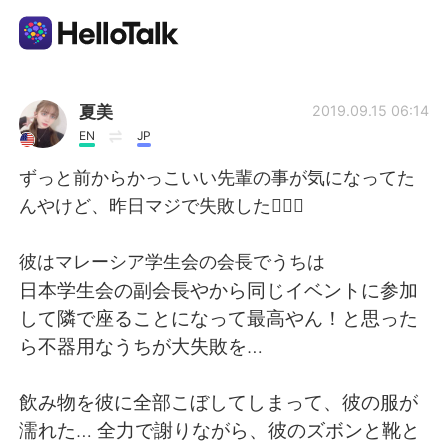
Language Exchange App
夏美
2019.09.15 06:14
EN
JP
AI Grammar Checker
ずっと前からかっこいい先輩の事が気になってた
んやけど、昨日マジで失敗した🤦🏻‍♀️
English
彼はマレーシア学生会の会長でうちは
日本学生会の副会長やから同じイベントに参加
简体中文
繁體中文
して隣で座ることになって最高やん！と思った
ら不器用なうちが大失敗を…
Español
العربية
飲み物を彼に全部こぼしてしまって、彼の服が
Français
Deutsch
濡れた… 全力で謝りながら、彼のズボンと靴と