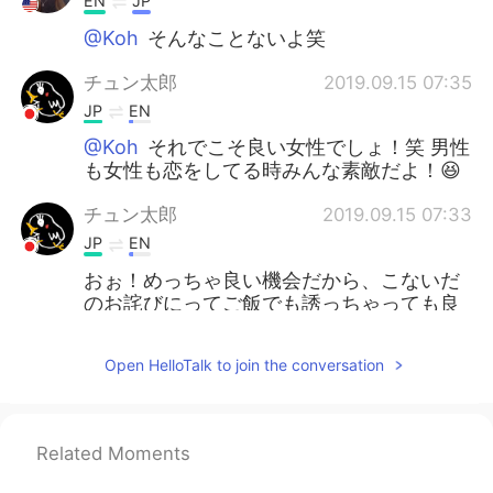
EN
JP
@Koh
そんなことないよ笑
チュン太郎
2019.09.15 07:35
JP
EN
@Koh
それでこそ良い女性でしょ！笑 男性
も女性も恋をしてる時みんな素敵だよ！😆
チュン太郎
2019.09.15 07:33
JP
EN
おぉ！めっちゃ良い機会だから、こないだ
のお詫びにってご飯でも誘っちゃっても良
いかもよ！😍
Open HelloTalk to join the conversation
harchan
2019.09.15 07:20
JP
EN
改めて感じるけど、日本語上手すぎや
Related Moments
な。、