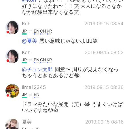
好きになりたわ〜！！笑 大人になるとなか
なか経験出来なくなる笑
Koh
2019.09.15 08:54
JP
EN
CN
KR
@夏美
悪い意味じゃないよ👍🏼笑
Koh
2019.09.15 08:52
JP
EN
CN
KR
@チュン太郎
同意〜 周りが見えなくなっ
ちゃうときもあるけど😂
lime12345
2019.09.15 08:36
JP
EN
ドラマみたいな展開（笑）😂 うまくいけば
いいですね😊👍
夏美
2019.09.15 08:16