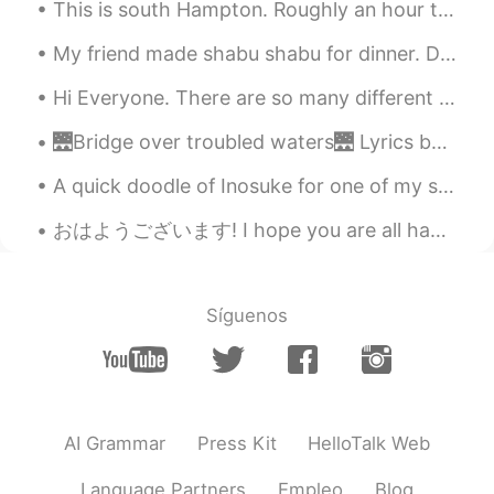
This is south Hampton. Roughly an hour to two hours away from London by train. It's a small town ...
Koh
2019.09.15 07:14
JP
EN
CN
KR
My friend made shabu shabu for dinner. Dessert tasted luscious.😍 French red wine was delicious.🍷...
恋多き女だね😆
Hi Everyone. There are so many different kinds of clouds here in the desert. You can almost wat...
夏美
2019.09.15 06:47
🌉Bridge over troubled waters🌉 Lyrics by Paul Simon 🎤Sung by me 😇 When you’re weary, feeling smal...
EN
JP
A quick doodle of Inosuke for one of my students. She keeps bringing in her notebook for me to dr...
@Masa
マレーシア人です🇲🇾
おはようございます! I hope you are all having a great week so far 😀. I got some Bubble Tea today! Coconut ...
Masa
2019.09.15 06:41
JP
EN
日本人の方？
Síguenos
MementoVitae
2019.09.15 06:25
JP
TH
CN
VI
チャンスやん
AI Grammar
Press Kit
HelloTalk Web
Mina
2019.09.15 06:24
JP
EN
Language Partners
Empleo
Blog