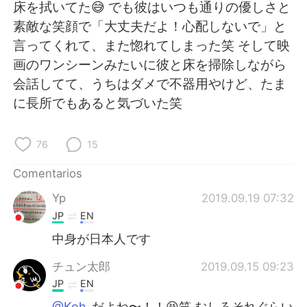
日本語
한국어
床を拭いてた😅 でも彼はいつも通りの優しさと
素敵な笑顔で「大丈夫だよ！心配しないで」と
Русский
ไทย
言ってくれて、また惚れてしまった笑 そして映
画のワンシーンみたいに彼と床を掃除しながら
Indonesia
Italiano
会話してて、うちはダメで不器用やけど、たま
に長所でもあると気づいた笑
Türkçe
Tiếng Việt
Português
76
15
Comentarios
Yp
2019.09.19 07:32
JP
EN
中身が日本人です
チュン太郎
2019.09.15 09:23
JP
EN
@Koh
だよね〜！！😆笑 むしろそれぐらい