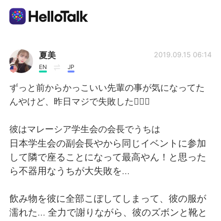
Aplicación de intercambio de idiomas
夏美
2019.09.15 06:14
EN
JP
AI Grammar Checker
ずっと前からかっこいい先輩の事が気になってた
んやけど、昨日マジで失敗した🤦🏻‍♀️
Español
彼はマレーシア学生会の会長でうちは
日本学生会の副会長やから同じイベントに参加
English
简体中文
して隣で座ることになって最高やん！と思った
ら不器用なうちが大失敗を…
繁體中文
العربية
飲み物を彼に全部こぼしてしまって、彼の服が
Français
Deutsch
濡れた… 全力で謝りながら、彼のズボンと靴と