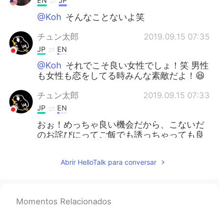
EN
JP
@Koh
そんなことないよ笑
チュン太郎
2019.09.15 07:35
JP
EN
@Koh
それでこそ良い女性でしょ！笑 男性
も女性も恋をしてる時みんな素敵だよ！😆
チュン太郎
2019.09.15 07:33
JP
EN
おぉ！めっちゃ良い機会だから、こないだ
のお詫びにってご飯でも誘っちゃっても良
いかもよ！😍
Abrir HelloTalk para conversar
harchan
2019.09.15 07:20
JP
EN
改めて感じるけど、日本語上手すぎや
Momentos Relacionados
な。、