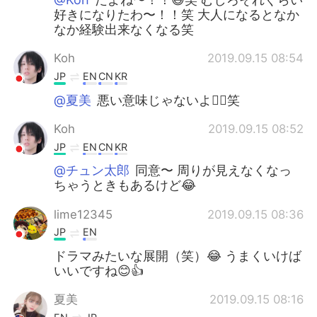
好きになりたわ〜！！笑 大人になるとなか
なか経験出来なくなる笑
Koh
2019.09.15 08:54
JP
EN
CN
KR
@夏美
悪い意味じゃないよ👍🏼笑
Koh
2019.09.15 08:52
JP
EN
CN
KR
@チュン太郎
同意〜 周りが見えなくなっ
ちゃうときもあるけど😂
lime12345
2019.09.15 08:36
JP
EN
ドラマみたいな展開（笑）😂 うまくいけば
いいですね😊👍
夏美
2019.09.15 08:16