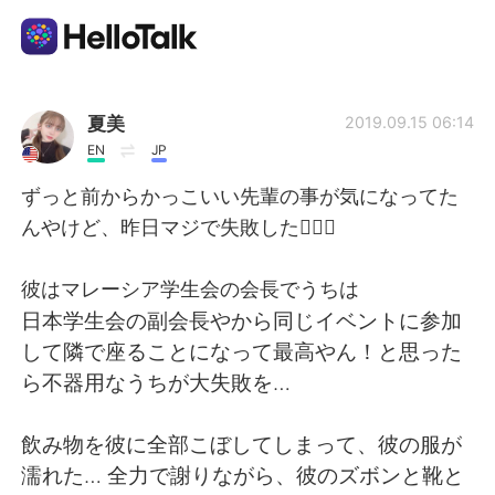
Aplikasi Pertukaran Bahasa
夏美
2019.09.15 06:14
EN
JP
AI Grammar Checker
ずっと前からかっこいい先輩の事が気になってた
んやけど、昨日マジで失敗した🤦🏻‍♀️
Indonesia
彼はマレーシア学生会の会長でうちは
日本学生会の副会長やから同じイベントに参加
English
简体中文
して隣で座ることになって最高やん！と思った
ら不器用なうちが大失敗を…
繁體中文
Español
飲み物を彼に全部こぼしてしまって、彼の服が
العربية
Français
濡れた… 全力で謝りながら、彼のズボンと靴と