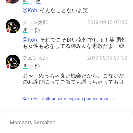
EN
JP
@Koh
そんなことないよ笑
チュン太郎
2019.09.15 07:35
JP
EN
@Koh
それでこそ良い女性でしょ！笑 男性
も女性も恋をしてる時みんな素敵だよ！😆
チュン太郎
2019.09.15 07:33
JP
EN
おぉ！めっちゃ良い機会だから、こないだ
のお詫びにってご飯でも誘っちゃっても良
いかもよ！😍
Buka HelloTalk untuk mengikuti pembicaraan
harchan
2019.09.15 07:20
JP
EN
改めて感じるけど、日本語上手すぎや
Moments Berkaitan
な。、