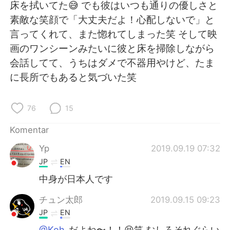
Deutsch
日本語
床を拭いてた😅 でも彼はいつも通りの優しさと
素敵な笑顔で「大丈夫だよ！心配しないで」と
한국어
Русский
言ってくれて、また惚れてしまった笑 そして映
画のワンシーンみたいに彼と床を掃除しながら
ไทย
Italiano
会話してて、うちはダメで不器用やけど、たま
に長所でもあると気づいた笑
Türkçe
Tiếng Việt
Português
76
15
Komentar
Yp
2019.09.19 07:32
JP
EN
中身が日本人です
チュン太郎
2019.09.15 09:23
JP
EN
@Koh
だよね〜！！😆笑 むしろそれぐらい