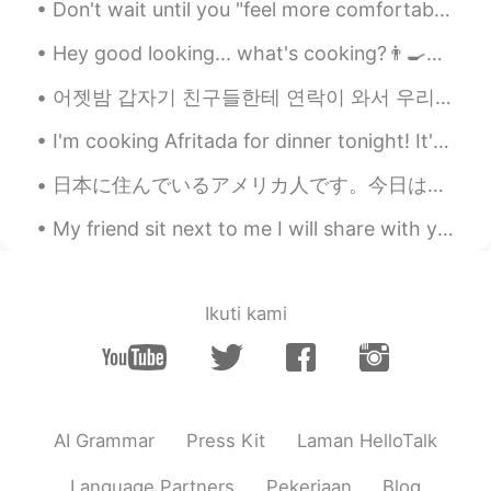
Don't wait until you "feel more comfortable" speaking in English, you probably won't reach that l...
Koh
2019.09.15 07:14
JP
EN
CN
KR
Hey good looking... what's cooking?👨‍🍳🥘 The doctor says I need more heat to help me sleep🔥 Dr...
恋多き女だね😆
어젯밤 갑자기 친구들한테 연락이 와서 우리 동네 근처로 온다고 나와서 만나자고 했는데 어제는 일 때문에 조금 먼데로 가고 집에 늦게 들어갈 예정이어서 난 못 만날 거 같다고 ...
夏美
2019.09.15 06:47
I'm cooking Afritada for dinner tonight! It's a delicious Filipino dish that I really love to mak...
EN
JP
日本に住んでいるアメリカ人です。今日はUBER Eatsを注文しました。他の白人が私の食べ物を配達しました。面白いですから私たちは日本語だけで話しました🤣 でも、私よりその人の日本語はほんとに上...
@Masa
マレーシア人です🇲🇾
My friend sit next to me I will share with you my dream as we gaze into the sky and the time flie...
Masa
2019.09.15 06:41
JP
EN
日本人の方？
Ikuti kami
MementoVitae
2019.09.15 06:25
JP
TH
CN
VI
チャンスやん
AI Grammar
Press Kit
Laman HelloTalk
Mina
2019.09.15 06:24
JP
EN
Language Partners
Pekerjaan
Blog