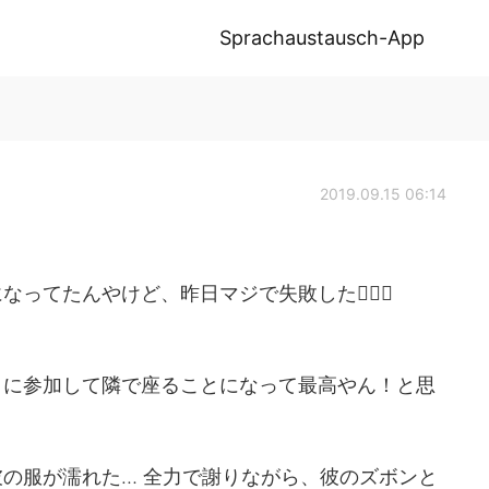
Sprachaustausch-App
2019.09.15 06:14
てたんやけど、昨日マジで失敗した🤦🏻‍♀️
トに参加して隣で座ることになって最高やん！と思
の服が濡れた… 全力で謝りながら、彼のズボンと