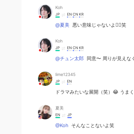
Koh
JP
EN
CN
KR
@夏美
悪い意味じゃないよ👍🏼笑
Koh
JP
EN
CN
KR
@チュン太郎
同意〜 周りが見えな
lime12345
JP
EN
ドラマみたいな展開（笑）😂 うまく
夏美
EN
JP
@Koh
そんなことないよ笑