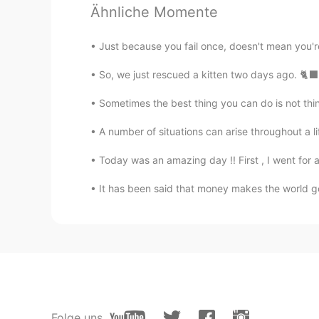
Ähnliche Momente
夏美
Just because you fail once, doesn't mean you're 
EN
JP
@Masa
マレーシア人です🇲🇾
So, we just rescued a kitten two days ago. 🐈‍⬛
Sometimes the best thing you can do is not thin
Masa
JP
EN
A number of situations can arise throughout a li
日本人の方？
Today was an amazing day !! First , I went for a s
It has been said that money makes the world go 
MementoVitae
JP
TH
CN
VI
チャンスやん
Mina
JP
EN
彼とお近づきになるいいきっかけにな
Folge uns