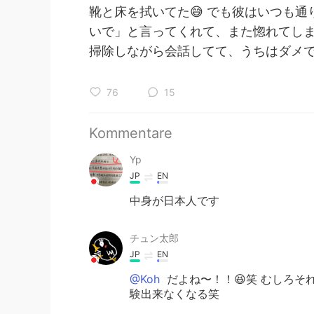
靴と床を拭いてた😅 でも彼はいつも
いで」と言ってくれて、また惚れてしま
掃除しながら会話してて、うちはダメ
76
15
Kommentare
Yp
JP
EN
中身が日本人です
チュン太郎
JP
EN
@Koh
だよね〜！！😆笑 むしろそ
験出来なくなる笑