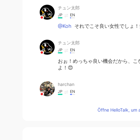
チュン太郎
JP
EN
@Koh
それでこそ良い女性でしょ！
チュン太郎
JP
EN
おぉ！めっちゃ良い機会だから、こ
よ！😍
harchan
JP
EN
改めて感じるけど、日本語上手すぎ
Öffne HelloTalk, um 
Koh
JP
EN
CN
KR
恋多き女だね😆