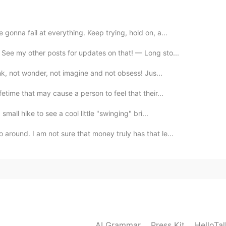
2019.09.15 06:47
gonna fail at everything. Keep trying, hold on, a...
 See my other posts for updates on that! — Long sto...
k, not wonder, not imagine and not obsess! Jus...
2019.09.15 06:41
fetime that may cause a person to feel that their...
mall hike to see a cool little "swinging" bri...
around. I am not sure that money truly has that le...
2019.09.15 06:25
2019.09.15 06:24
ったね😊
AI Grammar
Press Kit
HelloTa