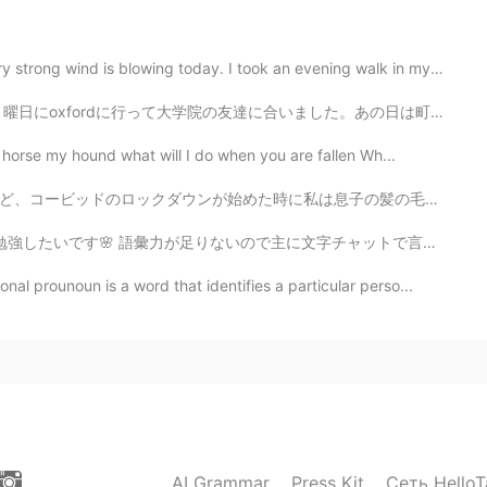
2020.09.06 11:46
lowing today. I took an evening walk in my neighborho...
o is using me for pics and people genuinely trying
合いました。あの日は町を散歩してランチをたべました。ランチはWasabiのレストランに行ってご飯を食べました...
rse my hound what will I do when you are fallen Wh...
2020.09.06 11:43
息子の髪の毛をカットして始めてた Usually we go to the barber when we ...
nt go hang out with them. lmao It's easy😊
に文字チャットで言語交流したいと思います。 電話は仲良くしてから挑戦してみたいです。 よろしくお願いします✨...
prounoun is a word that identifies a particular perso...
2020.09.06 11:39
2020.09.06 11:35
AI Grammar
Press Kit
Сеть HelloT
haha