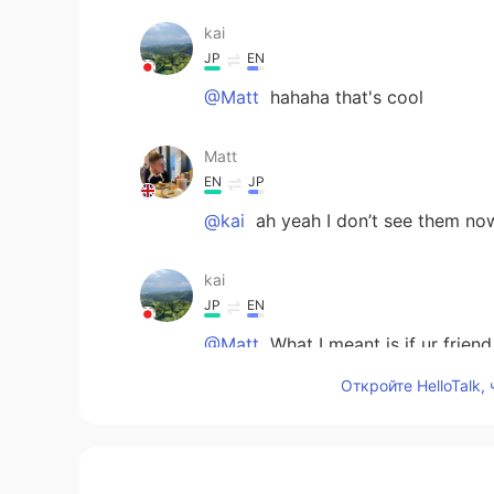
kai
JP
EN
@Matt
hahaha that's cool
Matt
EN
JP
@kai
ah yeah I don’t see them no
kai
JP
EN
@Matt
What I meant is if ur friend
Откройте HelloTalk,
kai
JP
EN
@Matt
Ehhh noooo That's not what