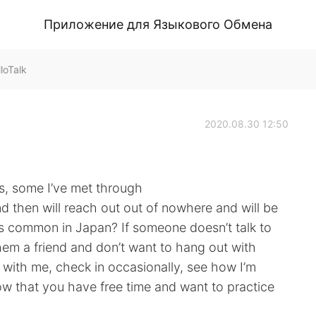
Приложение для Языкового Обмена
loTalk
2020.08.30 12:50
s, some I’ve met through
d then will reach out out of nowhere and will be
his common in Japan? If someone doesn’t talk to
 them a friend and don’t want to hang out with
with me, check in occasionally, see how I’m
ow that you have free time and want to practice