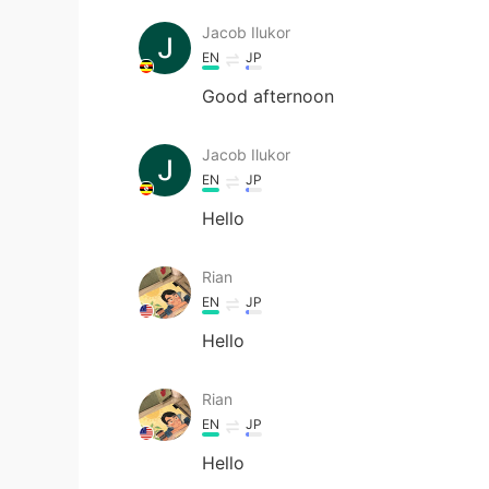
Jacob Ilukor
EN
JP
Good afternoon
Jacob Ilukor
EN
JP
Hello
Rian
EN
JP
Hello
Rian
EN
JP
Hello