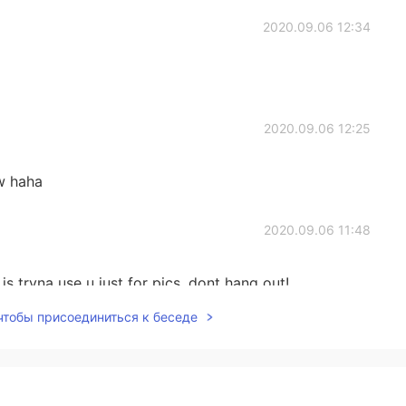
2020.09.06 12:34
2020.09.06 12:25
w haha
2020.09.06 11:48
 is tryna use u just for pics, dont hang out!
 чтобы присоединиться к беседе
2020.09.06 11:48
 I mean! Sorry for my broken English!