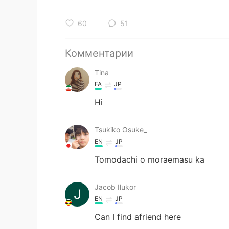
60
51
Комментарии
Tina
FA
JP
Hi
Tsukiko Osuke_
EN
JP
Tomodachi o moraemasu ka
Jacob Ilukor
EN
JP
Can I find afriend here