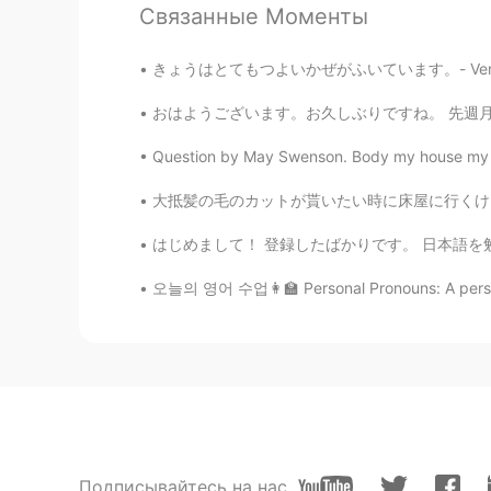
Связанные Моменты
Matt
EN
JP
きょうはとてもつよいかぜがふいています。- Very strong wind is b
@kai
🙃 am I supposed to know wh
おはようございます。お久しぶりですね。 先週月曜日にoxfordに行って大学院の友達に
to make friends?
Question by May Swenson. Body my house my ho
kai
大抵髪の毛のカットが貰いたい時に床屋に行くけど、コービッドのロックダウンが始めた時に私は
JP
EN
@Matt
If you dont like it then do
はじめまして！ 登録したばかりです。 日本語を勉強したいです🌸 語彙力が足りないので主
오늘의 영어 수업👩‍🏫 Personal Pronouns: A personal 
Matt
EN
JP
@kai
😭😭😭😭😭
kai
JP
EN
Подписывайтесь на нас
@Matt
So I wouldnt be surprised 