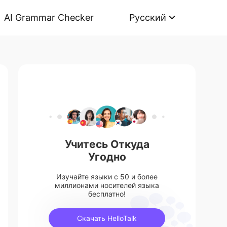
AI Grammar Checker
Русский
Учитесь Откуда
Угодно
Изучайте языки с 50 и более
миллионами носителей языка
бесплатно!
Скачать HelloTalk