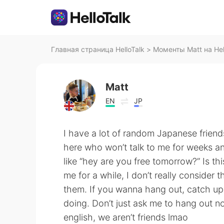
Главная страница HelloTalk
>
Моменты Matt на Hel
Matt
EN
JP
I have a lot of random Japanese friend
here who won’t talk to me for weeks an
like “hey are you free tomorrow?” Is t
me for a while, I don’t really consider
them. If you wanna hang out, catch up 
doing. Don’t just ask me to hang out n
english, we aren’t friends lmao