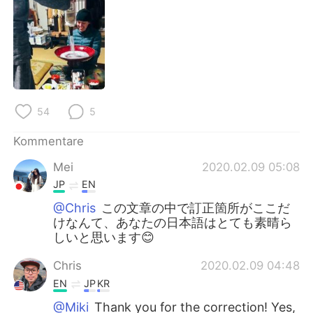
日本語
한국어
Русский
ไทย
Indonesia
Italiano
Türkçe
Tiếng Việt
54
5
Kommentare
Português
Mei
2020.02.09 05:08
JP
EN
@Chris
この文章の中で訂正箇所がここだ
けなんて、あなたの日本語はとても素晴ら
しいと思います😊
Chris
2020.02.09 04:48
EN
JP
KR
@Miki
Thank you for the correction! Yes,