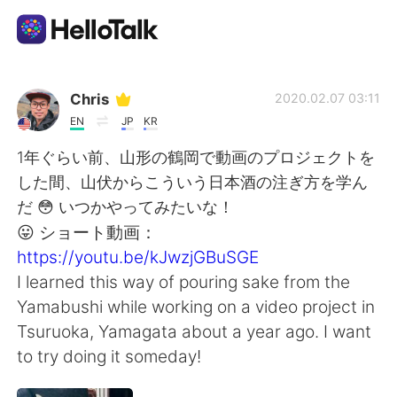
Sprachaustausch-App
Chris
2020.02.07 03:11
EN
JP
KR
AI Grammar Checker
1年ぐらい前、山形の鶴岡で動画のプロジェクトを
した間、山伏からこういう日本酒の注ぎ方を学ん
Deutsch
だ 😳 いつかやってみたいな！
😛 ショート動画：
https://youtu.be/kJwzjGBuSGE
English
简体中文
I learned this way of pouring sake from the
Yamabushi while working on a video project in
繁體中文
Español
Tsuruoka, Yamagata about a year ago. I want
to try doing it someday!
العربية
Français