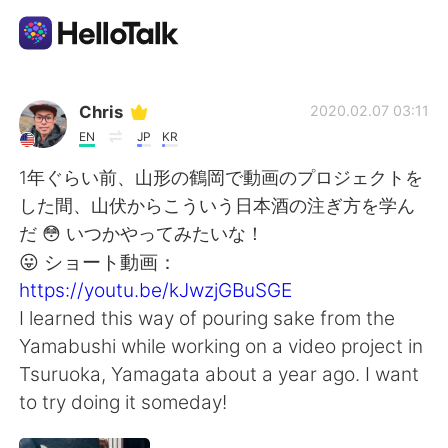
Dil Değişimi Uygulaması
Chris
2020.02.07 03:11
EN
JP
KR
AI Grammar Checker
1年ぐらい前、山形の鶴岡で動画のプロジェクトを
した間、山伏からこういう日本酒の注ぎ方を学ん
Türkçe
だ 😳 いつかやってみたいな！
😛 ショート動画：
https://youtu.be/kJwzjGBuSGE
English
简体中文
I learned this way of pouring sake from the
Yamabushi while working on a video project in
繁體中文
Español
Tsuruoka, Yamagata about a year ago. I want
to try doing it someday!
العربية
Français