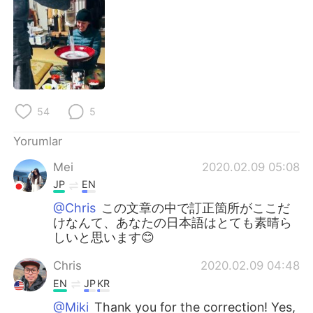
Deutsch
日本語
한국어
Русский
ไทย
Indonesia
Italiano
Tiếng Việt
54
5
Yorumlar
Português
Mei
2020.02.09 05:08
JP
EN
@Chris
この文章の中で訂正箇所がここだ
けなんて、あなたの日本語はとても素晴ら
しいと思います😊
Chris
2020.02.09 04:48
EN
JP
KR
@Miki
Thank you for the correction! Yes,