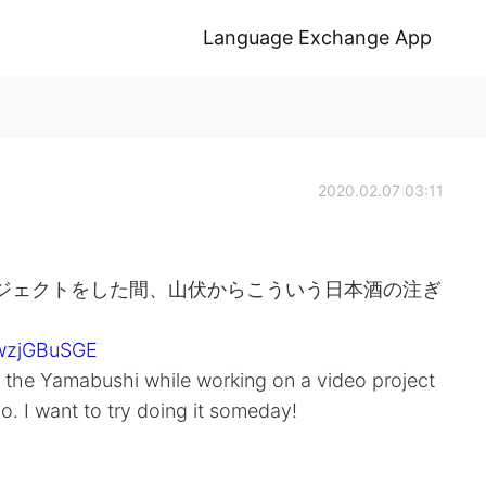
Language Exchange App
2020.02.07 03:11
ジェクトをした間、山伏からこういう日本酒の注ぎ
JwzjGBuSGE
m the Yamabushi while working on a video project
. I want to try doing it someday!