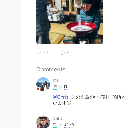
54
5
Comments
Mei
JP
EN
@Chris
この文章の中で訂正箇所が
います😊
Chris
EN
JP
KR