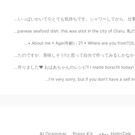
2020.04.23 11:46
おはようございます。☀今日の大阪は晴れです。早起きして、ジムに行きました。一時間運動して、汗がいっぱいかいて💦
My favorite Japanese seafood dish. this was shot in th
2020.04.23 11:41
About me • Age(年齢) : 21 • Where are you from?(出身) :
こんばんわ🌛 今日はブラウニーを作りました🍫 昨日、友達に作られたブラウニーを見せてもらったのですが、美味し
I typed “welcome cat” in Google Images
ボルシチを作りました❤️ おばあちゃんのレシピ!! I made borscht today! This i
I’m very sorry, but if you don’t have a self int
2020.04.23 11:32
I have been thinking that beckoning cat 
2020.04.23 11:15
AI Grammar
Press Kit
موقع HelloTalk