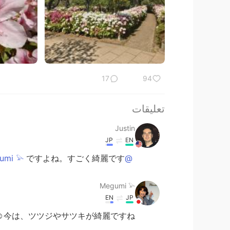
17
94
تعليقات
Justin
JP
EN
ですよね。すごく綺麗です！🥳
@Megumi 𓅫
Megumi 𓅫
EN
JP
今は、ツツジやサツキが綺麗ですね☺️