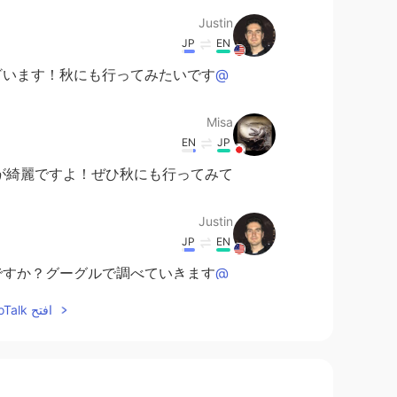
Justin
JP
EN
！秋にも行ってみたいです！😆🍁🍂
@Misa
Misa
EN
JP
が綺麗ですよ！ぜひ秋にも行ってみて！
Justin
JP
EN
か？グーグルで調べていきます！🚞
@Mai
افتح HelloTalk للانضمام الى المحادثة
Mai
EN
JP
好きです😊it's like a old train.