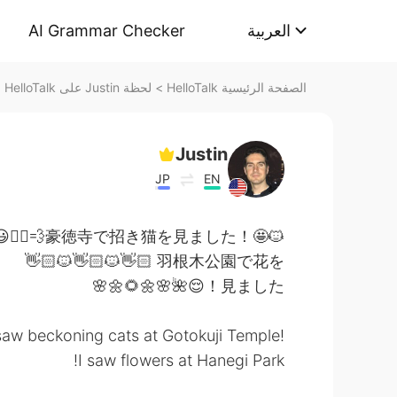
AI Grammar Checker
العربية
لحظة Justin على HelloTalk
>
الصفحة الرئيسية HelloTalk
Justin
JP
EN
‍♂️💨豪徳寺で招き猫を見ました！🤩🐱
👋🏻🐱👋🏻🐱👋🏻 羽根木公園で花を
見ました！😌🌺🌸🌼🌻🌼🌸
 saw beckoning cats at Gotokuji Temple!
I saw flowers at Hanegi Park!