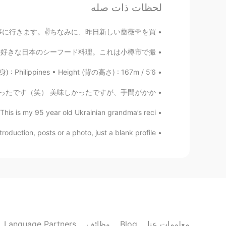
لحظات ذات صله
Shizuko
EN
JP
とても気持ちです。シャワーしてから、仕事に行きます。✌ちなみに、昨日新しい薔薇🌹を買...
Oh, l see ! Thank you 😊
@Justin
e city of Otaru. 私の好きな日本のシーフード料理。これは小樽市で撮...
Justin
 Philippines • Height (背の高さ) : 167m / 5’6 •...
JP
EN
そう‼️と思って自分で作ってみるしかなかったです（笑） 美味しかったですが、手間がかか...
 and it showed a lot of 招き猫、so
@Shizuko
maybe welcome cat is OK too😊
s my 95 year old Ukrainian grandma’s reci...
roduction, posts or a photo, just a blank profile...
Shizuko
EN
JP
was called welcome cat in English 😁
Justin
JP
EN
あるよ！是非行ってみてください！🤗
@Mari
Language Partners
وظائف
Blog
معلومات عنا