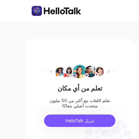
تعلم من أي مكان
تعلم اللغات مع أكثر من 50 مليون
متحدث أصلي مجانًا!
تنزيل HelloTalk