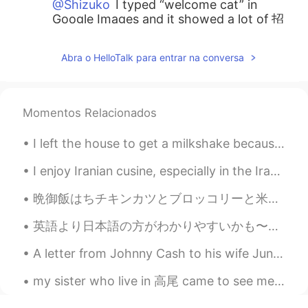
@Shizuko
I typed “welcome cat” in
Google Images and it showed a lot of 招
き猫、so maybe welcome cat is OK too😊
Abra o HelloTalk para entrar na conversa
Shizuko
2020.04.23 11:32
JP
EN
I have been thinking that beckoning cat
Momentos Relacionados
was called welcome cat in English 😁
I left the house to get a milkshake because I’m feeling like I wanna be fat today and my sister s...
Justin
2020.04.23 11:15
EN
JP
I enjoy Iranian cusine, especially in the Iranian restaurants in the UK, they really generous wit...
@Mari
あるよ！是非行ってみてください！
晩御飯はちチキンカツとブロッコリーと米を作りました。料理をしにやすかったでした。晩御飯は友達と食べました。友達が本当に美味しかったといました。料理が上手になりたいです。 For dinner ...
🤗
英語より日本語の方がわかりやすいかも〜特に言葉の覚え方。例えば、不便、不幸、不平は不の漢字がわかったら、言葉の意味もわかりやすくなるかもしれません。でも、英語のInconvenient, mis...
Mari
2020.04.23 11:14
JP
EN
A letter from Johnny Cash to his wife June Carter Cash on her 65th birthday. Happy Birthday Prin...
招き猫たくさんあるね!こんな場所があるん
my sister who live in 高尾 came to see me yesterday. she said Its been a long time since the last t...
だぁ〜😳