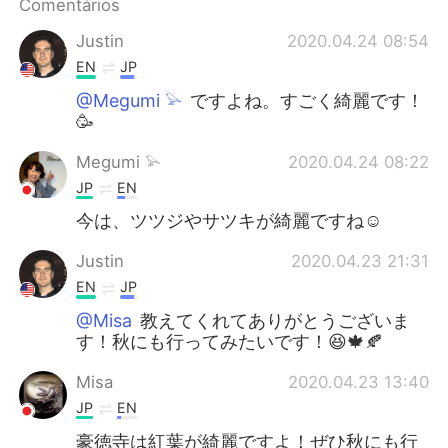
Comentários
Justin
2020.04.24 08:54
EN
JP
@Megumi 𓅫
ですよね。すごく綺麗です！
🥳
Megumi 𓅫
2020.04.24 08:22
JP
EN
今は、ツツジやサツキが綺麗ですね☺️
Justin
2020.04.23 21:31
EN
JP
@Misa
教えてくれてありがとうございま
す！秋にも行ってみたいです！😆🍁🍂
Misa
2020.04.23 13:40
JP
EN
豪徳寺は紅葉が綺麗ですよ！ぜひ秋にも行