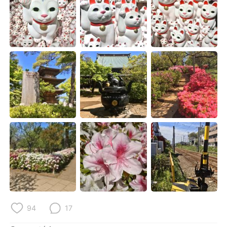
Deutsch
日本語
한국어
Русский
ไทย
Indonesia
Italiano
Türkçe
Tiếng Việt
94
17