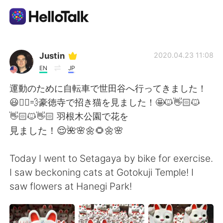
Aplicativo de troca de idioma
Justin
2020.04.23 11:08
EN
JP
AI Grammar Checker
運動のために自転車で世田谷へ行ってきました！
😃🚴‍♂️💨豪徳寺で招き猫を見ました！🤩🐱👋🏻🐱
Português
👋🏻🐱👋🏻 羽根木公園で花を
見ました！😌🌺🌸🌼🌻🌼🌸
English
简体中文
Today I went to Setagaya by bike for exercise.
I saw beckoning cats at Gotokuji Temple! I
繁體中文
Español
saw flowers at Hanegi Park!
العربية
Français