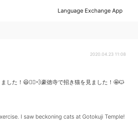
Language Exchange App
2020.04.23 11:08
！😃🚴‍♂️💨豪徳寺で招き猫を見ました！🤩🐱
xercise. I saw beckoning cats at Gotokuji Temple!