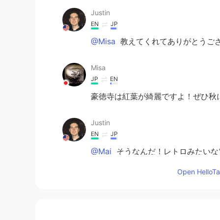
Justin
EN
JP
@Misa
教えてくれてありがとうござい
Misa
JP
EN
豪徳寺は紅葉が綺麗ですよ！ぜひ秋
Justin
EN
JP
@Mai
そうなんだ！レトロみたいな
Open HelloTal
Mai
JP
EN
豪徳寺nice! 私は世田谷線も好きです😊it's 