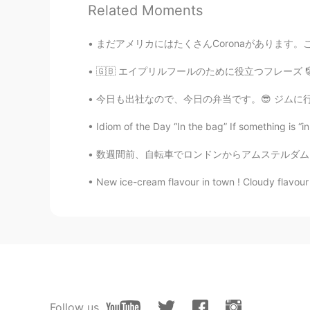
Related Moments
Shizuko
JP
EN
まだアメリカにはたくさんCoronaがあります。ここにはみんなはパンを料理します。本当
@Justin
Oh, l see ! Thank you 😊
🇬🇧 エイプリルフールのために役立つフレーズ 🤡🤔 🇬🇧 Useful Phra
Justin
今日も出社なので、今日の弁当です。😎 ジムに行く日は4時に起きてます。今日もちゃんと4
EN
JP
Idiom of the Day “In the bag” If something is “i
@Shizuko
I typed “welcome cat”
maybe welcome cat is OK too😊
数週間前、自転車でロンドンからアムステルダムに旅行しました。 イギリスからオランダへ行
New ice-cream flavour in town ! Cloudy flavour ☁️
Shizuko
JP
EN
I have been thinking that beckonin
Justin
EN
JP
@Mari
あるよ！是非行ってみてくだ
Follow us