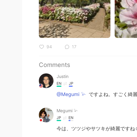
94
17
Comments
Justin
EN
JP
@Megumi 𓅫
ですよね。すごく綺麗
Megumi 𓅫
JP
EN
今は、ツツジやサツキが綺麗ですね☺