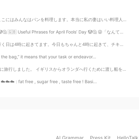
2020.04.23 11:46
に私の妻はいい料理人です。このパンはNo Knead Bread をと言う。水と小麦粉と酵母をだけ使います！...
ses for April Fools’ Day 🤡🤔 😜「なんてね」 “Just kidding” “...
2020.04.23 11:41
時に起きて、チキンを作っておいて、米を炊飯器に入れておきました。 ジムに行って、帰ったら、炊飯器の炊くボ...
n the bag,” it means that your task or endeavor...
 in Google Images and it showed a lot of 招き猫、so
くために渡し船を乗りました。 9時間かかりました。夜の時間で航海しました。 ベッドがありました。 道路は...
☁️☁️ : fat free , sugar free , taste free ! Basi...
2020.04.23 11:32
g cat was called welcome cat in English 😁
2020.04.23 11:15
さい！🤗
AI Grammar
Press Kit
HelloTal