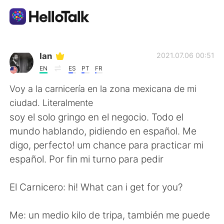
Language Exchange App
Ian
2021.07.06 00:51
EN
ES
PT
FR
AI Grammar Checker
Voy a la carnicería en la zona mexicana de mi
ciudad. Literalmente
English
soy el solo gringo en el negocio. Todo el
mundo hablando, pidiendo en español. Me
digo, perfecto! um chance para practicar mi
简体中文
繁體中文
español. Por fin mi turno para pedir
Español
العربية
El Carnicero: hi! What can i get for you?
Français
Deutsch
Me: un medio kilo de tripa, también me puede