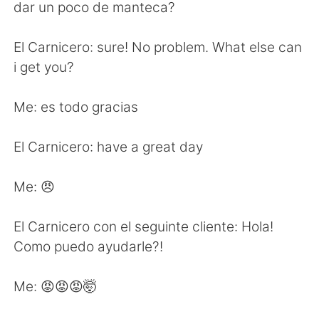
日本語
한국어
dar un poco de manteca?
Русский
ไทย
El Carnicero: sure! No problem. What else can
i get you?
Indonesia
Italiano
Me: es todo gracias
Türkçe
Tiếng Việt
El Carnicero: have a great day
Português
Me: 😠
El Carnicero con el seguinte cliente: Hola!
Como puedo ayudarle?!
Me: 😡😡😡🤯