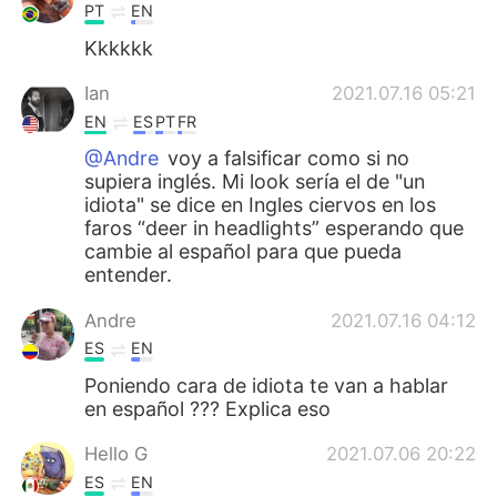
PT
EN
Kkkkkk
Ian
2021.07.16 05:21
EN
ES
PT
FR
@Andre
voy a falsificar como si no
supiera inglés. Mi look sería el de "un
idiota" se dice en Ingles ciervos en los
faros “deer in headlights” esperando que
cambie al español para que pueda
entender.
Andre
2021.07.16 04:12
ES
EN
Poniendo cara de idiota te van a hablar
en español ??? Explica eso
Hello G
2021.07.06 20:22
ES
EN