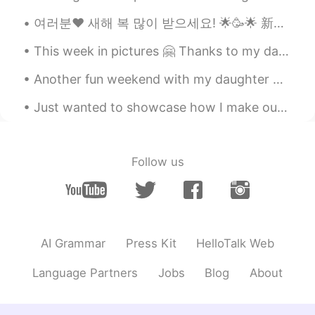
ES
EN
여러분❤ 새해 복 많이 받으세요! 🌟🥳🌟 新年快乐🥳🌸🥳! Happy Lunar New Year to everyone celebrating the the Year of th...
😁😁
This week in pictures 🤗 Thanks to my dad, I am an avid learner for astronomy. We have built our ...
Luis
2021.07.06 01:40
Another fun weekend with my daughter 😍 When she hugs me and gives me a kiss on the cheek, she has...
ES
EN
Just wanted to showcase how I make our fresh Tagliatelle!! This has to be one of my favorite (a...
@Ian
😂😄👍
Noe
2021.07.06 01:34
ES
EN
Follow us
@Ian
sure 🤣🤣🤣🤣🤣😊
Claudia A. Felipa
2021.07.06 01:28
ES
EN
AI Grammar
Press Kit
HelloTalk Web
Jajajajjajaja qué buena anécdota 🤣
Language Partners
Jobs
Blog
About
Ian
2021.07.06 01:28
EN
ES
PT
FR