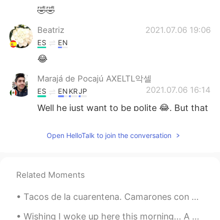
🤣🤣
Beatriz
2021.07.06 19:06
ES
EN
😂
Marajá de Pocajú AXELTL악셀
2021.07.06 16:14
ES
EN
KR
JP
Well he just want to be polite 😂. But that
always happens, if they see you look like
an outsider maybe they will try to talk in
Open HelloTalk to join the conversation
your language. Just remember he is being
polite 🙏
Lorena
2021.07.06 04:07
Related Moments
ES
EN
Tacos de la cuarentena. Camarones con especias cajun, tortilla de maiz con queso derritido, cebo...
😂
Wishing I woke up here this morning... A majestic view of London accompanies this elegant breakfa...
Yurani
2021.07.06 01:50