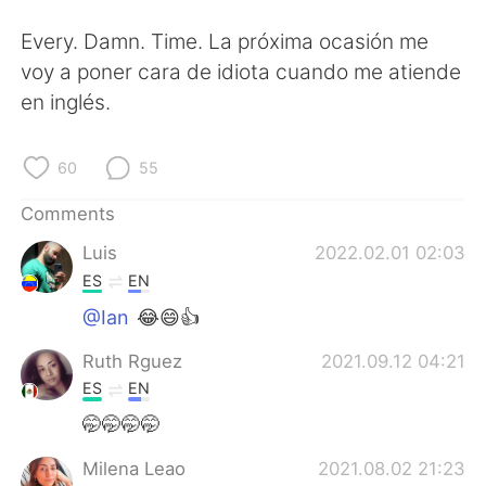
Every. Damn. Time. La próxima ocasión me
voy a poner cara de idiota cuando me atiende
en inglés.
60
55
Comments
Luis
2022.02.01 02:03
ES
EN
@Ian
😂😄👍
Ruth Rguez
2021.09.12 04:21
ES
EN
🤭🤭🤭🤭
Milena Leao
2021.08.02 21:23