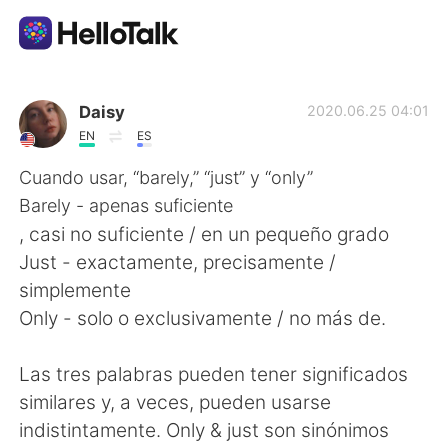
Language Exchange App
Daisy
2020.06.25 04:01
EN
ES
AI Grammar Checker
Cuando usar, “barely,” “just” y “only”
Barely - apenas suficiente
English
, casi no suficiente / en un pequeño grado
Just - exactamente, precisamente /
simplemente
简体中文
繁體中文
Only - solo o exclusivamente / no más de.
Español
العربية
Las tres palabras pueden tener significados
similares y, a veces, pueden usarse
Français
Deutsch
indistintamente. Only & just son sinónimos