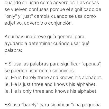
日本語
한국어
cuando se usan como adverbios. Las cosas
se vuelven confusas porque el significado de
Русский
ไทย
"only" y "just" cambia cuando se usa como
adjetivo, adverbio o conjunción.
Indonesia
Italiano
Aquí hay una breve guía general para
Türkçe
Tiếng Việt
ayudarlo a determinar cuándo usar qué
palabra:
Português
• Si usa las palabras para significar "apenas",
se pueden usar como sinónimos:
Ie. He is barely three and knows his alphabet.
Ie. He is just three and knows his alphabet.
Ie. He is only three and knows his alphabet.
•Si usa "barely" para significar "una pequeña