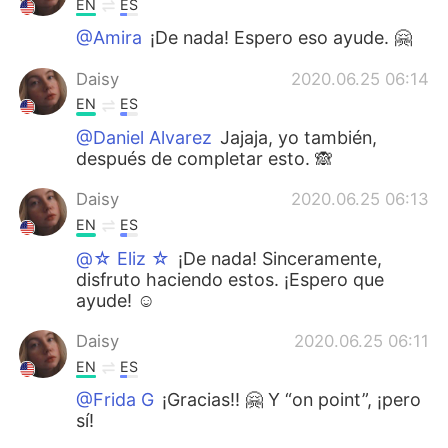
EN
ES
@Amira
¡De nada! Espero eso ayude. 🤗
Daisy
2020.06.25 06:14
EN
ES
@Daniel Alvarez
Jajaja, yo también,
después de completar esto. 🙈
Daisy
2020.06.25 06:13
EN
ES
@☆ Eliz ☆
¡De nada! Sinceramente,
disfruto haciendo estos. ¡Espero que
ayude! ☺️
Daisy
2020.06.25 06:11
EN
ES
@Frida G
¡Gracias!! 🤗 Y “on point”, ¡pero
sí!