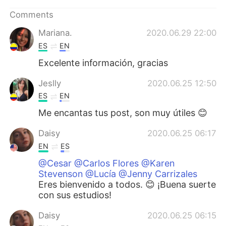
Comments
Mariana.
2020.06.29 22:00
ES
EN
Excelente información, gracias
Jeslly
2020.06.25 12:50
ES
EN
Me encantas tus post, son muy útiles 😊
Daisy
2020.06.25 06:17
EN
ES
@Cesar @Carlos Flores @Karen
Stevenson @Lucía @Jenny Carrizales
Eres bienvenido a todos. 😊 ¡Buena suerte
con sus estudios!
Daisy
2020.06.25 06:15