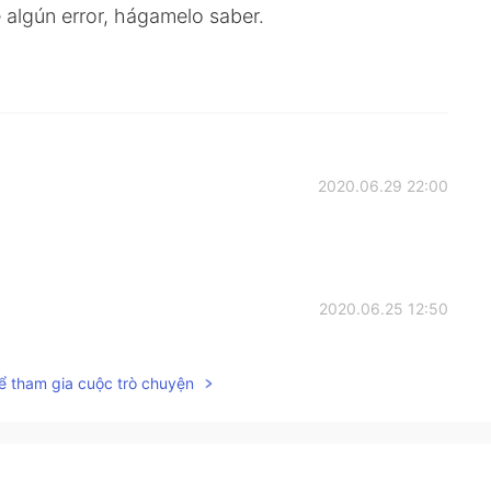
e algún error, hágamelo saber.
2020.06.29 22:00
2020.06.25 12:50
les 😊
ể tham gia cuộc trò chuyện
2020.06.25 06:17