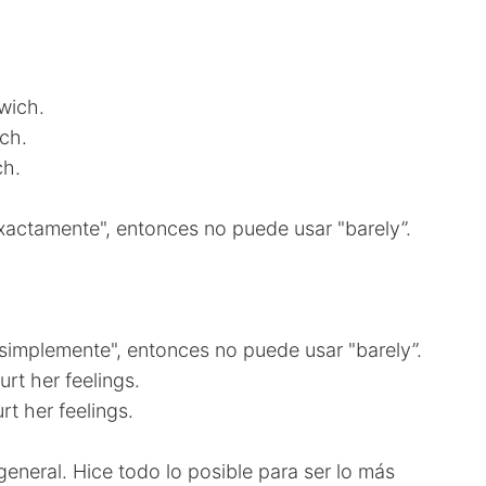
wich.
ch.
ch.
 "exactamente", entonces no puede usar "barely”.
r "simplemente", entonces no puede usar "barely”.
urt her feelings.
urt her feelings.
eneral. Hice todo lo posible para ser lo más