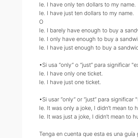
Ie. I have only ten dollars to my name.
Ie. I have just ten dollars to my name.
O
Ie. I barely have enough to buy a sand
Ie. I only have enough to buy a sandwi
Ie. I have just enough to buy a sandwi
•Si usa “only” o “just” para significar
Ie. I have only one ticket.
Ie. I have just one ticket.
•Si usar “only” or “just” para significa
Ie. It was only a joke, I didn’t mean to h
Ie. It was just a joke, I didn’t mean to h
Tenga en cuenta que esta es una guía g