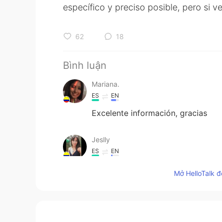
específico y preciso posible, pero si v
62
18
Bình luận
Mariana.
ES
EN
Excelente información, gracias
Jeslly
ES
EN
Me encantas tus post, son muy úti
Mở HelloTalk đ
Daisy
EN
ES