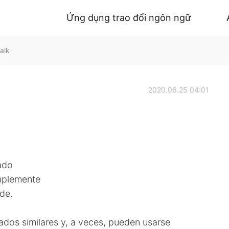
Ứng dụng trao đổi ngôn ngữ
alk
2020.06.25 04:01
rado
implemente
de.
cados similares y, a veces, pueden usarse