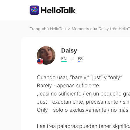
Trang chủ HelloTalk
>
Moments của Daisy trên HelloT
Daisy
EN
ES
Cuando usar, “barely,” “just” y “only”
Barely - apenas suficiente
, casi no suficiente / en un pequeño g
Just - exactamente, precisamente / s
Only - solo o exclusivamente / no más 
Las tres palabras pueden tener signifi