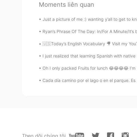
@Cesar @Carlos Flores @Karen St
Moments liên quan
a todos. 😊 ¡Buena suerte con sus 
Just a picture of me :) wanting y’all to get to k
Daisy
Ryan’s Phrase Of The Day: In/For A Minute/It’s b
EN
ES
@Amira
¡De nada! Espero eso ayu
🇺🇸Today’s English Vocabulary 🎥 Visit my You
I just realized that learning Spanish with native 
Daisy
EN
ES
Oh I only packed Fruits for lunch 😂😂😂😂 I’m h
@Daniel Alvarez
Jajaja, yo tambié
Cada día camino por el lago o en el parque. Es
Daisy
EN
ES
@☆ Eliz ☆
¡De nada! Sinceramente
Daisy
EN
ES
Theo dõi chúng tôi