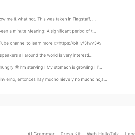
evenson @Lucía @Jenny Carrizales
Eres bienvenido
estudios!
now me & what not. This was taken in Flagstaff, ...
2020.06.25 06:15
een a minute Meaning: A significant period of t...
de. 🤗
Tube channel to learn more 👉https://bit.ly/3fwv3Av
speakers all around the world is very interesti...
2020.06.25 06:14
ungry 🤤 I’m starving ! My stomach is growling ! I’...
n, después de completar esto. 🙈
 invierno, entonces hay mucho nieve y no mucho hoja...
2020.06.25 06:13
, disfruto haciendo estos. ¡Espero que ayude! ☺️
2020.06.25 06:11
AI Grammar
Press Kit
Web HelloTalk
Lan