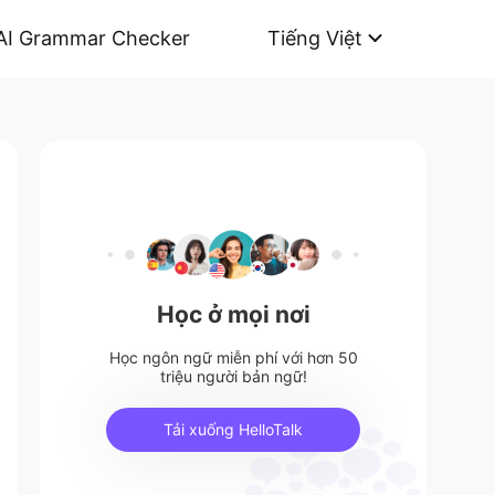
AI Grammar Checker
Tiếng Việt
Học ở mọi nơi
Học ngôn ngữ miễn phí với hơn 50
triệu người bản ngữ!
Tải xuống HelloTalk