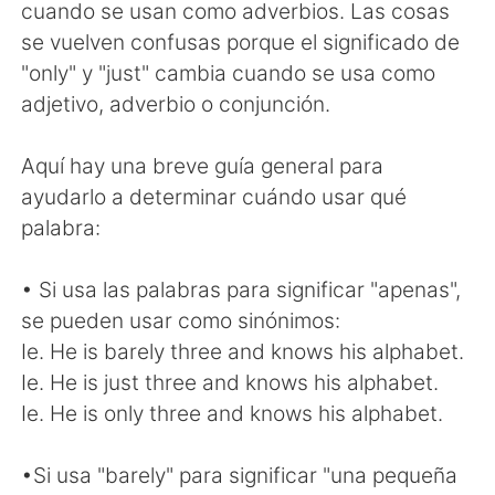
Deutsch
日本語
cuando se usan como adverbios. Las cosas
se vuelven confusas porque el significado de
한국어
Русский
"only" y "just" cambia cuando se usa como
adjetivo, adverbio o conjunción.
ไทย
Indonesia
Aquí hay una breve guía general para
Italiano
Tiếng Việt
ayudarlo a determinar cuándo usar qué
palabra:
Português
• Si usa las palabras para significar "apenas",
se pueden usar como sinónimos:
Ie. He is barely three and knows his alphabet.
Ie. He is just three and knows his alphabet.
Ie. He is only three and knows his alphabet.
•Si usa "barely" para significar "una pequeña