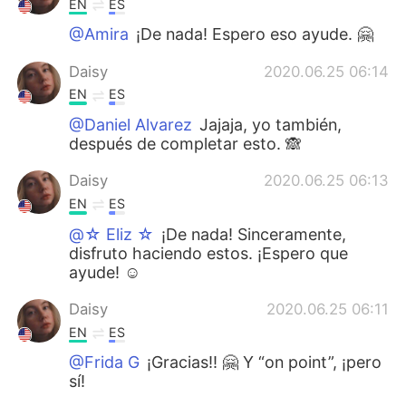
EN
ES
@Amira
¡De nada! Espero eso ayude. 🤗
Daisy
2020.06.25 06:14
EN
ES
@Daniel Alvarez
Jajaja, yo también,
después de completar esto. 🙈
Daisy
2020.06.25 06:13
EN
ES
@☆ Eliz ☆
¡De nada! Sinceramente,
disfruto haciendo estos. ¡Espero que
ayude! ☺️
Daisy
2020.06.25 06:11
EN
ES
@Frida G
¡Gracias!! 🤗 Y “on point”, ¡pero
sí!