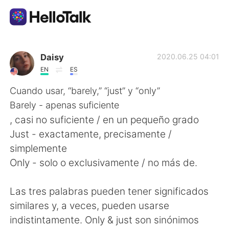
Dil Değişimi Uygulaması
Daisy
2020.06.25 04:01
EN
ES
AI Grammar Checker
Cuando usar, “barely,” “just” y “only”
Barely - apenas suficiente
Türkçe
, casi no suficiente / en un pequeño grado
Just - exactamente, precisamente /
simplemente
English
简体中文
Only - solo o exclusivamente / no más de.
繁體中文
Español
Las tres palabras pueden tener significados
similares y, a veces, pueden usarse
العربية
Français
indistintamente. Only & just son sinónimos