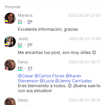
Yorumlar
Mariana.
2020.06.29 22:00
ES
EN
Excelente información, gracias
Jeslly
2020.06.25 12:50
ES
EN
Me encantas tus post, son muy útiles 😊
Daisy
2020.06.25 06:17
EN
ES
@Cesar @Carlos Flores @Karen
Stevenson @Lucía @Jenny Carrizales
Eres bienvenido a todos. 😊 ¡Buena suerte
con sus estudios!
Daisy
2020.06.25 06:15