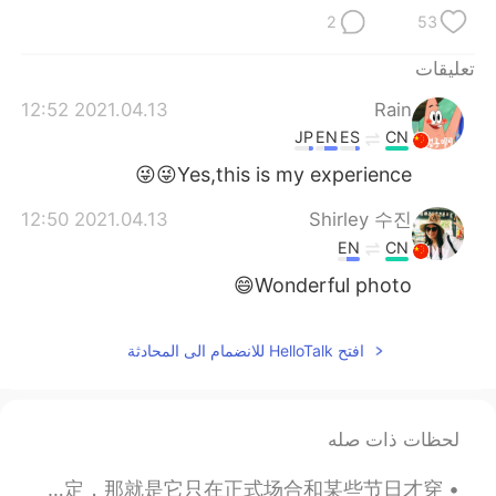
日本語
한국어
2
53
Русский
ไทย
تعليقات
2021.04.13 12:52
Rain
Indonesia
Italiano
JP
EN
ES
CN
Türkçe
Tiếng Việt
Yes,this is my experience😜😜
2021.04.13 12:50
Shirley 수진
Português
EN
CN
Wonderful photo😄
افتح HelloTalk للانضمام الى المحادثة
لحظات ذات صله
在加拿大，每天都有各种少数民族在公共场合穿着自己的民族服装，这已经成为常态 然而，对于我们中国人和东亚人来说，没有多少人敢在外面穿它，因为有一条不成文的规定，那就是它只在正式场合和某些节日才穿...