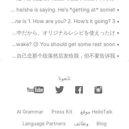
今天的问题：话里有话！用英语怎么说？ There's a *hidden meaning* in what he/she is saying. He's *getting at* somet...
Common English Expressions 10 Ways to Ask How Someone Is 1. How are you? 2. How’s it going? 3....
今日の夕食にピーマンの肉詰めを作った Tonight for dinner I made some stuffed peppers 私は今厳しいダイエット中だから、オリジナルレシピを使えったけ...
Hey you, the one reading this right now. Why are you still awake? 😕 You should get some rest soon...
这段录音是我和我曾经的法语学伴的一个合作作品。原本是要用耳机听得的，一个耳朵会听到他的录音，另一个耳朵会听到我的录音。我当时要求了他随意选择一个法语段落，录自己念那个段落然后发给我，但不要告诉我...
تابعونا
AI Grammar
Press Kit
موقع HelloTalk
Language Partners
وظائف
Blog