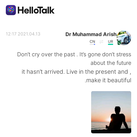
تطبيق تبادل اللغة
Dr Muhammad Arish
2021.04.13 12:17
CN
UR
AI Grammar Checker
Don’t cry over the past . It’s gone don’t stress
about the future
العربية
, it hasn’t arrived. Live in the present and
make it beautiful.
English
简体中文
繁體中文
Español
Français
Deutsch