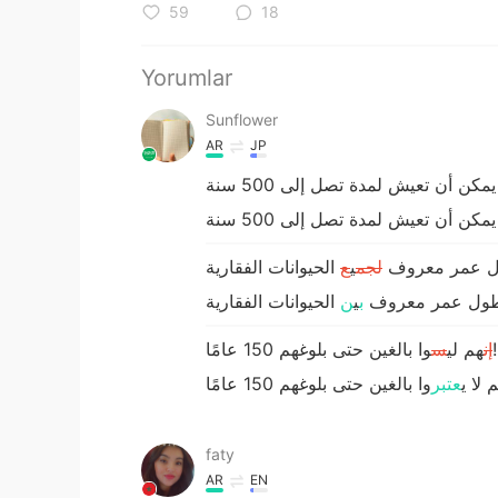
59
18
Yorumlar
Sunflower
AR
JP
طول عمر معروف
لجم
ي
ع
 أطول عمر معروف
ب
ي
ن
وا بالغين حتى بلوغهم 150 عامًا!
إن
هم لي
س
م ل
ا
ي
عتبر
faty
AR
EN