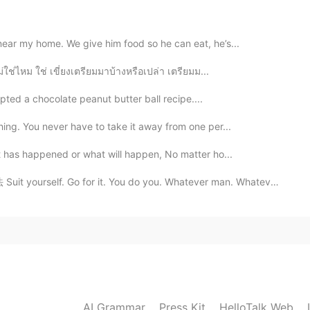
2020.06.11 17:59
near my home. We give him food so he can eat, he’s...
انظر النصوص الكلاسيكية ستجد أنك النص المحدود الأسطر يقا
أسلوبنا اليوم. فالعرب تنتقي الكلام انتقاءا حتى تستغني بها عن كثرة الهضر.
่ใช่ไหม ใช่ เขี่ยงเตรียมมาบ้างหรือเปล่า เตรียมม...
ted a chocolate peanut butter ball recipe....
2020.06.11 17:42
hing. You never have to take it away from one per...
t has happened or what will happen, No matter ho...
 Go for it. You do you. Whatever man. Whatever flo...
2020.06.11 17:16
لا أظن أن تصحيحك جعل الجملة أفضل بل بالعكس إست
2020.06.11 17:04
AI Grammar
Press Kit
HelloTalk Web