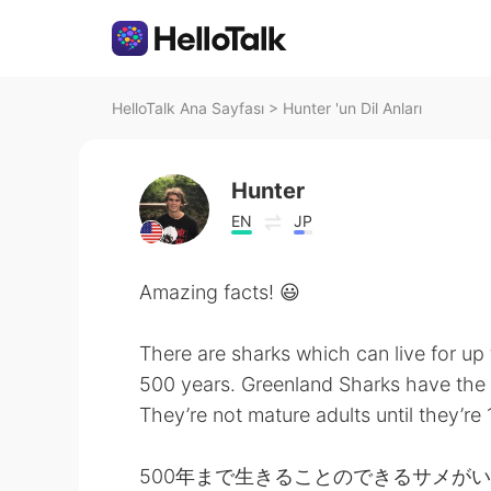
HelloTalk Ana Sayfası
>
Hunter 'un Dil Anları
Hunter
EN
JP
Amazing facts! 😃
There are sharks which can live for up 
500 years. Greenland Sharks have the l
They’re not mature adults until they’re 
500年まで生きることのできるサメが