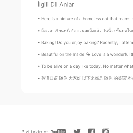
Hamza Benyamina
İlgili Dil Anlar
AR
JP
@KHALED YEHIA
...عندك حق لكن عامة اللغة العربية خاصة تفضل عدد أقل من الكلمات. إن شئت
Here is a picture of a homeless cat that roams 
ل في أكثر من ذلك بكثير، لو قيل بنفس
ถึงเวลาเรียนหรือยัง จวนจะถึงแล้ว วันนี้จะขึ้นบทใหม
Baking! Do you enjoy baking? Recently, I attemp
KHALED YEHIA
AR
EN
Beautiful on the Inside 🌤 Love is a wonderful t
@Hamza Benyamina
😊 ليس دائما قلة الكلمات أفضل يجب أن يظهر التعبير بصورته الشاملة
To be alive on a day like today, No matter wha
ليوصل المعنى بطريقة أدق وأفضل
英语口语 随你 大家好 以下来都是 随你 的英语说法 Suit yourself.
Hamza Benyamina
AR
JP
@KHALED YEHIA
عملت كلمات أكثر
KHALED YEHIA
AR
EN
Bizi takip et