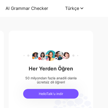
AI Grammar Checker
Türkçe
Her Yerden Öğren
50 milyondan fazla anadili olanla
ücretsiz dil öğren!
HelloTalk'u indir