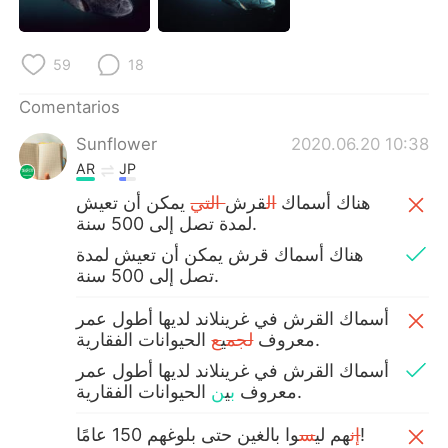
59
18
Comentarios
Sunflower
2020.06.20 10:38
AR
JP
‎هناك أسماك
ال
قرش
التي
يمكن أن تعيش
لمدة تصل إلى 500 سنة.
تصل إلى 500 سنة.
أسماك القرش في غرينلاند لديها أطول عمر
الحيوانات الفقارية.
معروف
لجم
ي
ع
أسماك القرش في غرينلاند لديها أطول عمر
الحيوانات الفقارية.
معروف
ب
ي
ن
وا بالغين حتى بلوغهم 150 عامًا!
إن
هم لي
س