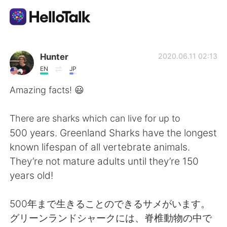
Aplicación de intercambio de idiomas
Hunter
2020.06.11 02:13
EN
JP
AI Grammar Checker
Amazing facts! 😃
Español
There are sharks which can live for up to
500 years. Greenland Sharks have the longest
known lifespan of all vertebrate animals.
English
简体中文
They’re not mature adults until they’re 150
years old!
繁體中文
العربية
500年まで生きることのできるサメがいます。
Français
Deutsch
グリーンランドシャークには、脊椎動物の中で