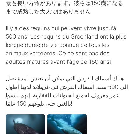
日本語
한국어
最も長い寿命があります。彼らは150歳になる
まで成熟した大人ではありません
Русский
ไทย
Il y a des requins qui peuvent vivre jusqu'à
Indonesia
Italiano
500 ans. Les requins du Groenland ont la plus
longue durée de vie connue de tous les
Türkçe
Tiếng Việt
animaux vertébrés. Ce ne sont pas des
adultes matures avant l'âge de 150 ans!
Português
إلى 500 سنة. أسماك القرش في غرينلاند لديها أطول
عمر معروف لجميع الحيوانات الفقارية. إنهم ليسوا
بالغين حتى بلوغهم 150 عامًا!