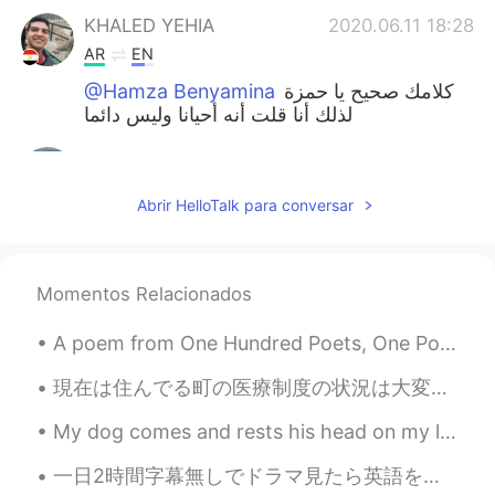
KHALED YEHIA
2020.06.11 18:28
AR
EN
@Hamza Benyamina
كلامك صحيح يا حمزة
لذلك أنا قلت أنه أحيانا وليس دائما
Hamza Benyamina
2020.06.11 17:59
AR
JP
Abrir HelloTalk para conversar
@KHALED YEHIA
...عندك حق لكن عامة
اللغة العربية خاصة تفضل عدد أقل من الكلمات.
إن شئت انظر النصوص الكلاسيكية ستجد أنك
النص المحدود الأسطر يقال في أكثر من ذلك
Momentos Relacionados
بكثير، لو قيل بنفس أسلوبنا اليوم. فالعرب تنتقي
الكلام انتقاءا حتى تستغني بها عن كثرة الهضر.
A poem from One Hundred Poets, One Poem Each (Hyakunin isshu, 百人一首) by Fujiwara no Teika. Transl...
KHALED YEHIA
2020.06.11 17:42
現在は住んでる町の医療制度の状況は大変になりました。私は病院で働いていなくて、患者さんの家でリハビリあげます。最近、とても忙しかった。たぶん、最近が一番忙しくなりました。私はまだ入院したり、in...
AR
EN
My dog comes and rests his head on my lap everyday when I get home from work. 私が仕事から家に帰るとき、私の犬は...
@Hamza Benyamina
😊 ليس دائما قلة
الكلمات أفضل يجب أن يظهر التعبير بصورته
一日2時間字幕無しでドラマ見たら英語を聞き取れられるようになるとか、それに一日2時間英語で読書したら英語を話せるようになるとか、そういうふうに僕はここでよく説きますけど、最終的にそれは理想の話し...