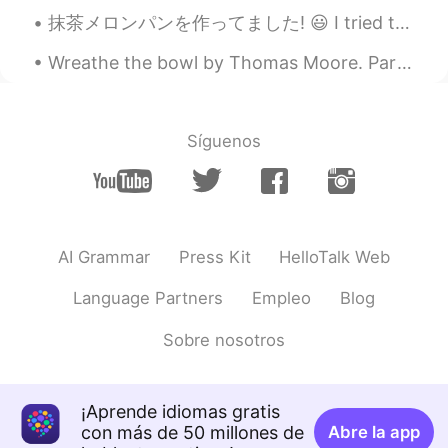
الشاملة ليوصل المعنى بطريقة أدق وأفضل
抹茶メロンパンを作ってました! 😃 I tried to bake Matcha melonpan for the first time. I haven't baked anything i...
Hamza Benyamina
2020.06.11 17:16
Wreathe the bowl by Thomas Moore. Part 1 of 3. WREATHE the bowl With flowers of...
AR
JP
@KHALED YEHIA
لا أظن أن تصحيحك جعل
الجملة أفضل بل بالعكس إستعملت كلمات أكثر
Síguenos
KHALED YEHIA
2020.06.11 17:04
AR
EN
@123
نعم أعرف 🙂 ولكننا هنا نساعد بعضنا
لنتعلم أفضل أسلوب تعبير
AI Grammar
Press Kit
HelloTalk Web
chikho wanbli
2020.06.11 14:24
Language Partners
Empleo
Blog
AR
JP
Sobre nosotros
هاذي أسماك القرش الضخمة أعدادها في تناقص
أظن أنها تعيش في المحيط الهندي
123
2020.06.11 11:23
¡Aprende idiomas gratis
AR
EN
con más de 50 millones de
Abre la app