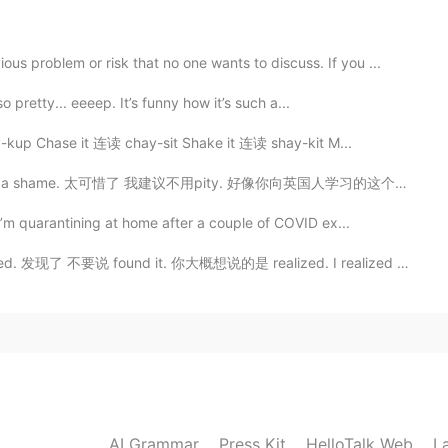
2020.06.11 17:59
roblem or risk that no one wants to discuss. If you ...
انظر النصوص الكلاسيكية ستجد أنك النص المحدود الأسطر يقا
أسلوبنا اليوم. فالعرب تنتقي الكلام انتقاءا حتى تستغني بها عن كثرة الهضر.
o pretty... eeeep. It’s funny how it’s such a...
kup Chase it 连读 chay-sit Shake it 连读 shay-kit M...
2020.06.11 17:42
ame. 太可惜了 我建议不用pity. 好像你向英国人学习的这个😂 这个短语也不常用，换成oh no或o...
I’m quarantining at home after a couple of COVID ex...
发现了 不要说 found it. 你大概想说的是 realized. I realized I di...
2020.06.11 17:16
لا أظن أن تصحيحك جعل الجملة أفضل بل بالعكس إست
2020.06.11 17:04
AI Grammar
Press Kit
HelloTalk Web
L