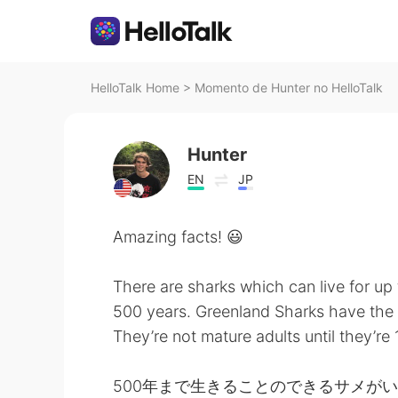
HelloTalk Home
>
Momento de Hunter no HelloTalk
Hunter
EN
JP
Amazing facts! 😃
There are sharks which can live for up 
500 years. Greenland Sharks have the l
They’re not mature adults until they’re 
500年まで生きることのできるサメが