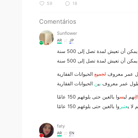
59
18
Comentários
Sunflower
AR
JP
طول عمر معروف
لجم
ي
ع
 أطول عمر معروف
ب
ي
ن
وا بالغين حتى بلوغهم 150 عامًا!
إن
هم لي
س
م ل
ا
ي
عتبر
faty
AR
EN