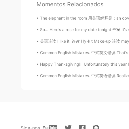
Hamza Benyamina
Momentos Relacionados
AR
JP
@KHALED YEHIA
...عندك حق لكن عامة اللغة العربية خاصة تفضل عدد أقل من الكلمات. إن شئت
The elephant in the room 用英语解释是：an obvious p
ل في أكثر من ذلك بكثير، لو قيل بنفس
So... Here’s a rose for my date tonight 🌹💓 It’s s
英语连读 I like it. 连读 I ly-kit Make-up 连读 may-
KHALED YEHIA
AR
EN
Common English Mistakes. 中式英文错误 That's a sh
@Hamza Benyamina
😊 ليس دائما قلة الكلمات أفضل يجب أن يظهر التعبير بصورته الشاملة
Happy Thanksgiving!!! Unfortunately this year 
ليوصل المعنى بطريقة أدق وأفضل
Common English Mistakes. 中式英语错误 Realized. 
Hamza Benyamina
AR
JP
@KHALED YEHIA
عملت كلمات أكثر
KHALED YEHIA
AR
EN
Siga-nos