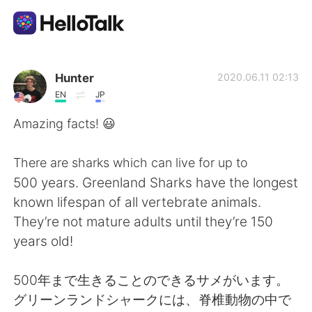
언어 교환 앱
Hunter
2020.06.11 02:13
EN
JP
AI Grammar Checker
Amazing facts! 😃
한국어
There are sharks which can live for up to
500 years. Greenland Sharks have the longest
known lifespan of all vertebrate animals.
English
简体中文
They’re not mature adults until they’re 150
years old!
繁體中文
Español
500年まで生きることのできるサメがいます。
العربية
Français
グリーンランドシャークには、脊椎動物の中で