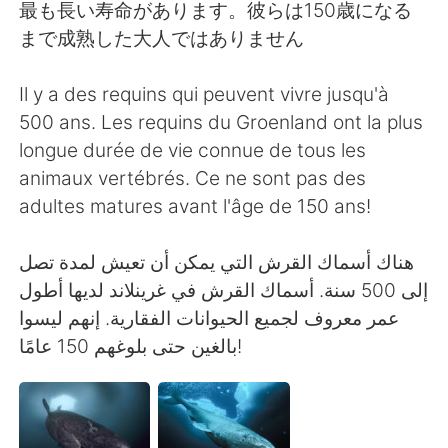
Deutsch
日本語
最も長い寿命があります。彼らは150歳になる
まで成熟した大人ではありません
Русский
ไทย
Il y a des requins qui peuvent vivre jusqu'à
Indonesia
Italiano
500 ans. Les requins du Groenland ont la plus
longue durée de vie connue de tous les
Türkçe
Tiếng Việt
animaux vertébrés. Ce ne sont pas des
adultes matures avant l'âge de 150 ans!
Português
إلى 500 سنة. أسماك القرش في غرينلاند لديها أطول
عمر معروف لجميع الحيوانات الفقارية. إنهم ليسوا
بالغين حتى بلوغهم 150 عامًا!