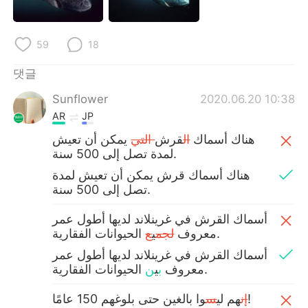
59
18
댓글
Sunflower
2020.06.20 10:38
AR
JP
‎هناك أسماك
ال
قرش
التي
يمكن أن تعيش
لمدة تصل إلى 500 سنة.
تصل إلى 500 سنة.
أسماك القرش في غرينلاند لديها أطول عمر
الحيوانات الفقارية.
معروف
لجم
ي
ع
أسماك القرش في غرينلاند لديها أطول عمر
الحيوانات الفقارية.
معروف
ب
ي
ن
وا بالغين حتى بلوغهم 150 عامًا!
إن
هم لي
س