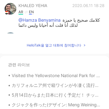
KHALED YEHIA
2020.06.11 18:28
AR
EN
@Hamza Benyamina
كلامك صحيح يا حمزة
لذلك أنا قلت أنه أحيانا وليس دائما
Hamza Benyamina
2020.06.11 17:59
AR
JP
HelloTalk을 열고 대화에 참여합니다
@KHALED YEHIA
...عندك حق لكن عامة
اللغة العربية خاصة تفضل عدد أقل من الكلمات.
إن شئت انظر النصوص الكلاسيكية ستجد أنك
النص المحدود الأسطر يقال في أكثر من ذلك
관련 라이브
بكثير، لو قيل بنفس أسلوبنا اليوم. فالعرب تنتقي
الكلام انتقاءا حتى تستغني بها عن كثرة الهضر.
Visited the Yellowstone National Park for the weekend. There are a lot of hot springs and geysers...
KHALED YEHIA
2020.06.11 17:42
カリフォルニア州で箱ワインが今凄く流行っている。👨‍🌾🍇最近、高級ワインでも箱で売っている。🍷なぜなら箱ワインはボトルワインにいくつか必要な利点があります。📦 > 🍾 * リトルあたり物価が安...
AR
EN
5月14日からまた日本に行く予定だ！ チッケトもう買った！ けど。。。まだどこちゃんと行くの全然決まってない。誰かいいオススメがありますか? 東京と京都がいいんけど、もうたくさん行ったことある ...
@Hamza Benyamina
😊 ليس دائما قلة
الكلمات أفضل يجب أن يظهر التعبير بصورته
クジャクを作った(デザイン: Meng Weining)。クジャクの種類が３ついる。１つがインドにいて、１つが東南アジア、１つがアフリカ。コンゴクジャクというアフリカの種類は外観が他の種類から少...