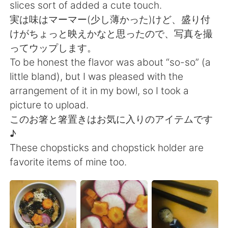
Deutsch
日本語
slices sort of added a cute touch.
実は味はマーマー(少し薄かった)けど、盛り付
한국어
Русский
けがちょっと映えかなと思ったので、写真を撮
ってウップします。
ไทย
Indonesia
To be honest the flavor was about “so-so” (a
little bland), but I was pleased with the
Italiano
Türkçe
arrangement of it in my bowl, so I took a
picture to upload.
Tiếng Việt
このお箸と箸置きはお気に入りのアイテムです
♪
These chopsticks and chopstick holder are
favorite items of mine too.