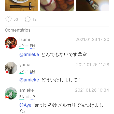
53
12
Comentários
Izumi
2021.01.26 17:30
JP
EN
@amieke
とんでもないです😉🌸
yuma
2021.01.26 11:28
JP
EN
@amieke
どういたしまして！
amieke
2021.01.26 10:34
EN
JP
@Aya
isn’t it 💕😊 メルカリで見つけまし
た。