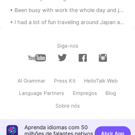
今日の夕食のメニューは
載せているカ
Been busy with work the whole day and just found this trending topic in Twitter #cancelkorea. T...
ラフルな
野菜のキツネ風
の
うどんです♪
今日の夕食のメニューは
こちら。彩り
I had a lot of fun traveling around Japan again. It was fun walking around Sensouji. I was given ...
野菜のキツネ風うどんです♪
輪切りの
オレンジのにんじんと
紫
のカ
ブの組み合わせ
は
なんか可愛い感じ
と
Siga-nos
思います
。
オレンジの
花形
にんじんと
、輪切り
の
赤
カブの組み合わせ
が
なんか可愛
くて
い
い感じ
でした
。
AI Grammar
Press Kit
HelloTalk Web
実は味は
マーマー
(少し薄かった)けど、
盛り付けがちょっと映えかなと思った
Language Partners
Empregos
Blog
ので、写真を撮
ってウップ
し
ます
。
Sobre nós
実は味は
まぁまぁだった
(少し薄かった)
けど、盛り付けがちょっと映え
た
かな
と思ったので、
アップするのに
写真を
Aprenda idiomas com 50
撮
りま
し
た
。
milhões de falantes nativos
Abrir App