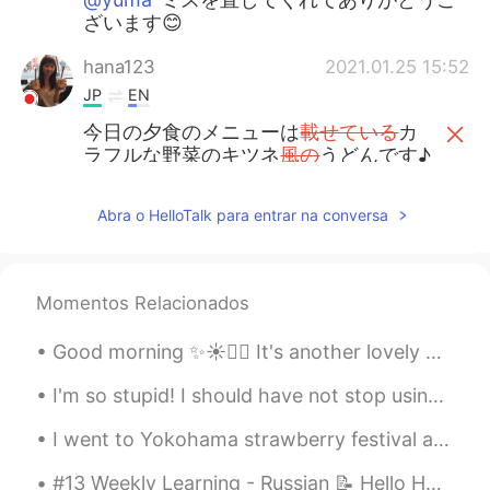
ざいます😊
hana123
2021.01.25 15:52
JP
EN
今日の夕食のメニューは
載せている
カ
ラフルな野菜のキツネ
風の
うどんです♪
今日の夕食のメニューはカラフルな野
菜
が
の
った
キツネうどんです♪
Abra o HelloTalk para entrar na conversa
実は味は
マーマー
(少し薄かった)けど、
盛り付けがちょっと映えかなと思った
Momentos Relacionados
ので、写真を撮って
ウ
ップします。
実は味は
まぁまぁ
(少し薄かった)けど、
Good morning ✨☀️🚴‍♀️ It's another lovely day, the sun is shining! I went to the post office an...
盛り付けがちょっと映えかなと思った
ので、写真を撮って
ア
ップします。
I'm so stupid! I should have not stop using my ps4! I could have using it for YouTube and watchin...
I went to Yokohama strawberry festival and Chinatown. So many different kinds of strawberry desse...
Izumi
2021.01.25 15:34
JP
EN
#13 Weekly Learning - Russian 📝 Hello HT friends 😄, Welcome to my weekly learning of 🇰🇷🇯🇵🇷🇺 ❓Q...