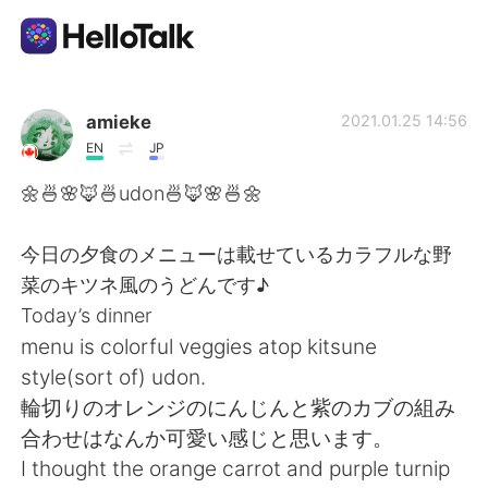
Aplicativo de troca de idioma
amieke
2021.01.25 14:56
EN
JP
AI Grammar Checker
🌼🍜🌸🦊🍜udon🍜🦊🌸🍜🌼
Português
今日の夕食のメニューは載せているカラフルな野
菜のキツネ風のうどんです♪
Today’s dinner
English
简体中文
menu is colorful veggies atop kitsune
style(sort of) udon.
繁體中文
Español
輪切りのオレンジのにんじんと紫のカブの組み
合わせはなんか可愛い感じと思います。
العربية
Français
I thought the orange carrot and purple turnip