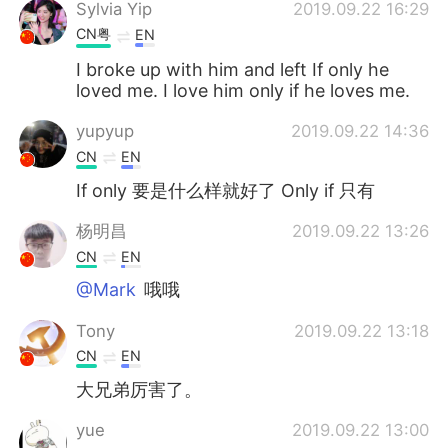
Sylvia Yip
2019.09.22 16:29
CN粤
EN
I broke up with him and left If only he
loved me. I love him only if he loves me.
yupyup
2019.09.22 14:36
CN
EN
If only 要是什么样就好了 Only if 只有
杨明昌
2019.09.22 13:26
CN
EN
@Mark
哦哦
Tony
2019.09.22 13:18
CN
EN
大兄弟厉害了。
yue
2019.09.22 13:00