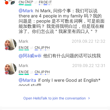
CN沪
CN
FR
DE
IT
@Mark
hi Mark, 问你个事：我们可以说
there are 4 people in my family 吗？我的
问题是：people 是不可数名词啊，可是前面
能加数量吗？ 我觉得我明白过，但是现在糊
涂了。你们怎么说＂我家里有四口人＂？
Mark
2019.09.22 12:32
EN
DE
CN
JP
PH
@阿ā威wēi
他们有什么问题的话可以找我
Mark
2019.09.22 12:31
EN
DE
CN
JP
PH
@Marita
if only I were Good at English*
good stuff!
Anna
2019.09.22 12:31
Open HelloTalk to join the conversation
CN
EN
@Mark
谢谢老师，你辛苦了！