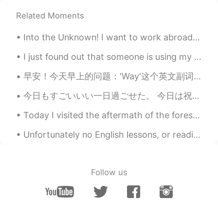
Related Moments
Mark
2019.09.22 12:31
EN
DE
CN
JP
PH
Into the Unknown! I want to work abroad for Disney. Again I had a lisp at the Whispers part AHHHH...
@Anjiao
lend* great!
I just found out that someone is using my photo's and is pretending to be me just so he can scam ...
Mark
2019.09.22 12:30
早安！今天早上的问题：'Way'这个英文副词怎么用？怎么用这个单词听起来母语者。 'Way' 一般是在'too'这个单词前面。意思是：非常，太 'Way' 的意涵是太多到并不可以了。 情况...
EN
DE
CN
JP
PH
今日もすごいいい一日過ごせた。 今日は祝日で授業なかった〜 まずはミュンヘンに行って、友達とCafe Luitpoldというカフェに行ってきた。 そのあと久しぶりに韓国語のタンデムパートナーに会...
@kevin-yeung
if only I were* good!
Today I visited the aftermath of the forest fire in Wyoming. Covered in ash... 🔥so haunting and a...
Mark
2019.09.22 12:30
EN
DE
CN
JP
PH
Unfortunately no English lessons, or readings as of late as I have been feeling unwell and have a...
@Anna
perfect!
Anna
2019.09.22 11:43
Follow us
CN
EN
She only interested someone already
work, if only i could be a worker instead a
student