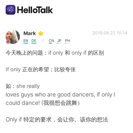
Language Exchange App
Mark
2019.09.22 10:14
EN
DE
CN
JP
PH
AI Grammar Checker
今天晚上的问题：if only 和 only if 的区别
English
If only 正在的希望；比较夸张
如：she really
简体中文
繁體中文
loves guys who are good dancers, if only I
could dance! (我很想会跳舞）
Español
العربية
Only if 特定的要求，会让你。该你的想法
Français
Deutsch