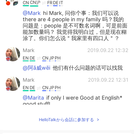
CN沪
CN
FR
DE
IT
@Mark
hi Mark, 问你个事：我们可以说
there are 4 people in my family 吗？我的
问题是：people 是不可数名词啊，可是前面
能加数量吗？ 我觉得我明白过，但是现在糊
涂了。你们怎么说＂我家里有四口人＂？
Mark
2019.09.22 12:32
EN
DE
CN
JP
PH
@阿ā威wēi
他们有什么问题的话可以找我
Mark
2019.09.22 12:31
EN
DE
CN
JP
PH
@Marita
if only I were Good at English*
good stuff!
Anna
2019.09.22 12:31
HelloTalkから会話に参加する
CN
EN
@Mark
谢谢老师，你辛苦了！