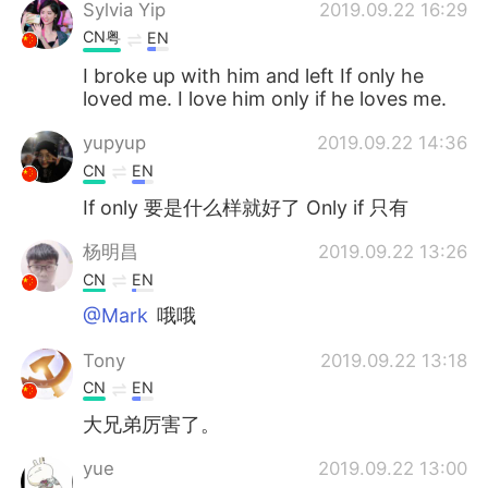
Sylvia Yip
2019.09.22 16:29
CN粤
EN
I broke up with him and left If only he
loved me. I love him only if he loves me.
yupyup
2019.09.22 14:36
CN
EN
If only 要是什么样就好了 Only if 只有
杨明昌
2019.09.22 13:26
CN
EN
@Mark
哦哦
Tony
2019.09.22 13:18
CN
EN
大兄弟厉害了。
yue
2019.09.22 13:00