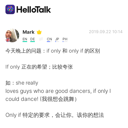
語学交換アプリ
Mark
2019.09.22 10:14
EN
DE
CN
JP
PH
AI Grammar Checker
今天晚上的问题：if only 和 only if 的区别
日本語
If only 正在的希望；比较夸张
如：she really
English
简体中文
loves guys who are good dancers, if only I
could dance! (我很想会跳舞）
繁體中文
Español
Only if 特定的要求，会让你。该你的想法
العربية
Français