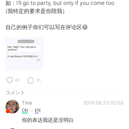
Deutsch
한국어
如：I'll go to party, but only if you come too
(我特定的要求是你陪我）
Русский
ไทย
自己的例子你们可以写在评论区😄
Indonesia
Italiano
Türkçe
Tiếng Việt
Português
61
31
コメント
Tina
2019.09.23 02:03
CN
EN
你的表达我还是没明白