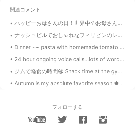
関連コメント
Mark
2019.09.22 12:31
EN
DE
CN
JP
PH
ハッピーお母さんの日！世界中のお母さんたちに感謝します！ なにしましたか？ 僕の母は遠くて会えないけど、昨日両親と妹とビデオチャットして、今日似顔描いてみた！そんな不味くないと思う😌 Happ...
@Anjiao
lend* great!
ナッシュビルでおしゃれなフィリピンのレストランを見つけました！😳 全部が食べられるかな？ フィリピン料理は目茶苦茶美味しいのに全然ヘルシーじゃない。これは海で泳ぐの後の食べ物が完璧です。だから高...
Mark
2019.09.22 12:30
Dinner ~~ pasta with homemade tomato sauce and salad Tomatoes are from our garden. The sliced t...
EN
DE
CN
JP
PH
24 hour ongoing voice calls...lots of word games and great friends.🍒🍒🍒🍒🥂🥢🍹🧁🏖...join us and have a...
@kevin-yeung
if only I were* good!
ジムで軽食の時間😆 Snack time at the gym 息子はいつも子供の運動の授業に頑張るので、軽食も良く食べれる My son always works hard during ...
Mark
2019.09.22 12:30
EN
DE
CN
JP
PH
Autumn is my absolute favorite season.🍁🎃🍁🎃🍁 So glad I get to enjoy it this year. 💖💖 Now if I co...
@Anna
perfect!
Anna
2019.09.22 11:43
フォローする
CN
EN
She only interested someone already
work, if only i could be a worker instead a
student