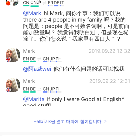
CN沪
CN
FR
DE
IT
@Mark
hi Mark, 问你个事：我们可以说
there are 4 people in my family 吗？我的
问题是：people 是不可数名词啊，可是前面
能加数量吗？ 我觉得我明白过，但是现在糊
涂了。你们怎么说＂我家里有四口人＂？
Mark
2019.09.22 12:32
EN
DE
CN
JP
PH
@阿ā威wēi
他们有什么问题的话可以找我
Mark
2019.09.22 12:31
EN
DE
CN
JP
PH
@Marita
if only I were Good at English*
good stuff!
Anna
2019.09.22 12:31
HelloTalk을 열고 대화에 참여합니다
CN
EN
@Mark
谢谢老师，你辛苦了！