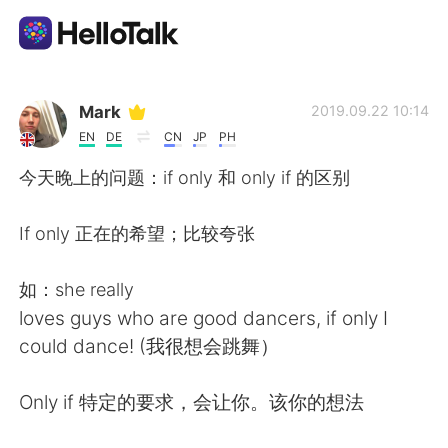
언어 교환 앱
Mark
2019.09.22 10:14
EN
DE
CN
JP
PH
AI Grammar Checker
今天晚上的问题：if only 和 only if 的区别
한국어
If only 正在的希望；比较夸张
如：she really
English
简体中文
loves guys who are good dancers, if only I
could dance! (我很想会跳舞）
繁體中文
Español
Only if 特定的要求，会让你。该你的想法
العربية
Français