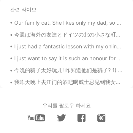
관련 라이브
Mark
2019.09.22 12:31
EN
DE
CN
JP
PH
Our family cat. She likes only my dad, so she either gives me dirty looks or screams at me when I...
@Anjiao
lend* great!
今週は海外の友達とドイツの北の小さな町を旅行しました。僕はドイツの北で育ったので、故郷に帰る気分でした。水車小屋を訪れました。日本でも水車小屋がありますか?ドイツの田舎の生活はとても平和です。子...
Mark
2019.09.22 12:30
I just had a fantastic lesson with my online students who I’ve been teaching for over 6 months no...
EN
DE
CN
JP
PH
I just want to say it is such an honour for so many people around the world to all be studying wi...
@kevin-yeung
if only I were* good!
今晚的骗子太好玩儿! 咋知道他们是骗子? 1) 他们的时区和他们说的地方有矛盾 2) 他们跟你太热情打个招呼说他们的"城市"和他们的国家Miami, Florida, 什么的 3) 很快想加你的...
Mark
2019.09.22 12:30
EN
DE
CN
JP
PH
我昨天晚上去江门的酒吧喝威士忌见到我女朋友的好朋友(现在也是我的好朋友!) 我去柜台点威士忌才发现他们的选择很丰富，选择困难症又饶了。我问调酒师他的建议是啥(我喜欢酷一点的)，然后旁边的人是说,...
@Anna
perfect!
Anna
2019.09.22 11:43
우리를 팔로우 하세요
CN
EN
She only interested someone already
work, if only i could be a worker instead a
student