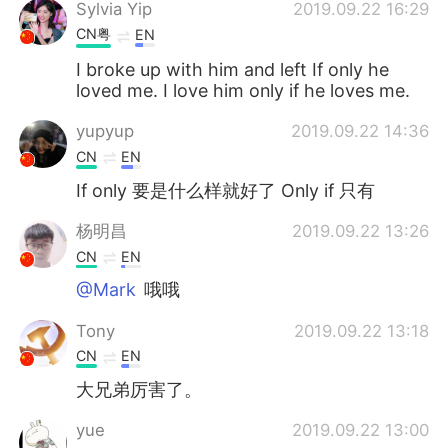
Sylvia Yip
2019.09.22 16:29
CN粤
EN
I broke up with him and left If only he
loved me. I love him only if he loves me.
yupyup
2019.09.22 14:36
CN
EN
If only 要是什么样就好了 Only if 只有
杨明昌
2019.09.22 13:26
CN
EN
@Mark
哦哦
Tony
2019.09.22 13:18
CN
EN
大兄弟厉害了。
yue
2019.09.22 13:00