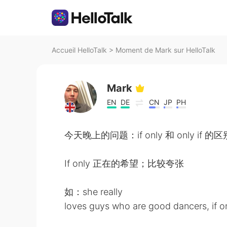
Accueil HelloTalk
>
Moment de Mark sur HelloTalk
Mark
EN
DE
CN
JP
PH
今天晚上的问题：if only 和 only if 的区
If only 正在的希望；比较夸张
如：she really
loves guys who are good dancers, i