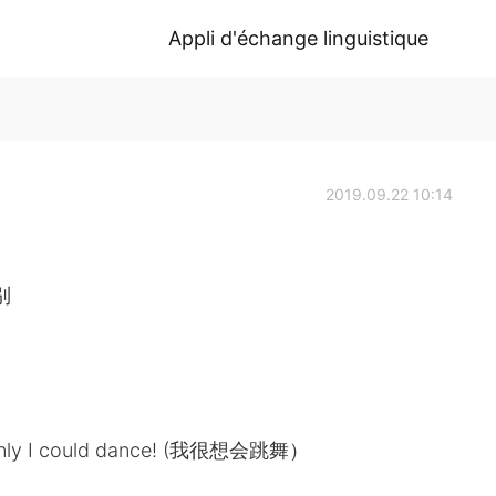
Appli d'échange linguistique
2019.09.22 10:14
别
f only I could dance! (我很想会跳舞）