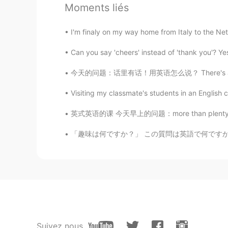
Moments liés
EN
DE
CN
JP
PH
@Marita
if only I were Good at En
I'm finaly on my way home from Italy to the Net
Anna
Can you say 'cheers' instead of 'thank you'? Yes
CN
EN
今天的问题：话里有话！用英语怎么说？ There's a *hidden meani
@Mark
谢谢老师，你辛苦了！
Visiting my classmate's students in an English c
Mark
英式英语的课 今天早上的问题：more than plenty 这个英文说法是什么意
EN
DE
CN
JP
PH
「趣味は何ですか？」 この質問は英語で何ですか？ “What is your hobb
@Anjiao
lend* great!
Mark
EN
DE
CN
JP
PH
@kevin-yeung
if only I were* goo
Mark
Suivez nous