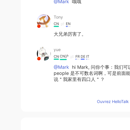
@Mark
哦哦
Tony
CN
EN
大兄弟厉害了。
yue
CN沪
CN
FR
DE
IT
@Mark
hi Mark, 问你个事：我们可以说 
people 是不可数名词啊，可是前
说＂我家里有四口人＂？
Mark
Ouvrez HelloTalk 
EN
DE
CN
JP
PH
@阿ā威wēi
他们有什么问题的话可
Mark