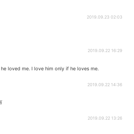
2019.09.23 02:03
2019.09.22 16:29
y he loved me. I love him only if he loves me.
2019.09.22 14:36
有
2019.09.22 13:26