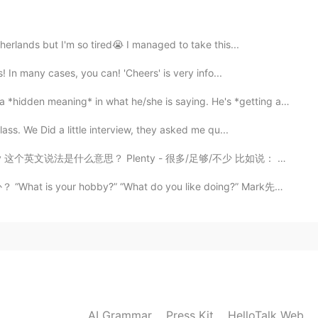
glish* good stuff!
herlands but I'm so tired😭 I managed to take this...
2019.09.22 12:31
! In many cases, you can! 'Cheers' is very info...
ng* in what he/she is saying. He's *getting at* somet...
lass. We Did a little interview, they asked me qu...
2019.09.22 12:31
思？ Plenty - 很多/足够/不少 比如说： A: should we hurry up? B: ...
y?” “What do you like doing?” Mark先生の意見: 私は_____が趣味...
2019.09.22 12:30
d!
2019.09.22 12:30
AI Grammar
Press Kit
HelloTalk Web