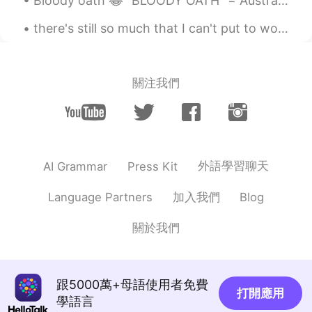
Bloody oath 😂 "BLOODY OATH" = Australian slang term for yes, true, so true! an expression of com...
Jannette H
2021.02.18 01:44
there's still so much that I can't put to words, and I'm just ever grateful for those who can sit...
ES
EN
Thank you for your tip!!
關注我們
Paola
2021.02.18 01:43
ES
EN
Tambien world reference
外語學習聊天
AI Grammar
Press Kit
加入我們
Language Partners
Blog
關於我們
跟5000萬+母語使用者免費
打開應用
學語言