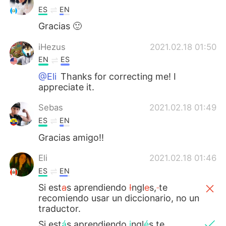
ES
EN
Gracias 🙂
iHezus
2021.02.18 01:50
EN
ES
@Eli
Thanks for correcting me! I
appreciate it.
Sebas
2021.02.18 01:49
ES
EN
Gracias amigo!!
Eli
2021.02.18 01:46
ES
EN
Si est
a
s aprendiendo
I
ngl
e
s,
te
recomiendo usar un diccionario, no un
traductor.
Si est
á
s aprendiendo
i
ngl
é
s,te