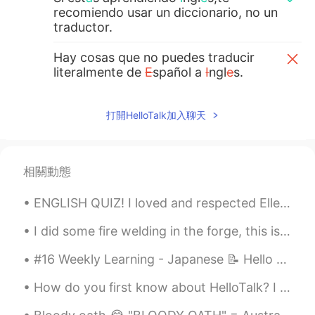
recomiendo usar un diccionario, no un
traductor.
Hay cosas que no puedes traducir
literalmente de
E
spañol a
I
ngl
e
s.
Hay cosas que no puedes traducir
literalmente de
l
e
spañol a
i
ngl
é
s.
打開HelloTalk加入聊天
Además de que te ayudar
a
a
comprender palabras de manera más
completa.
相關動態
Además de que te ayudar
á
a
ENGLISH QUIZ! I loved and respected Ellen, and felt not a little bit noble in discarding the cou...
comprender palabras de manera más
completa.
I did some fire welding in the forge, this is a good representation of it. however this is heated...
maria
2021.02.18 01:46
#16 Weekly Learning - Japanese 📝 Hello HT friends 😄, Welcome to my weekly learning of 🇰🇷🇯🇵🇷🇺 ❓...
ES
EN
How do you first know about HelloTalk? I knew about HelloTalk from a Japanese YouTuber around 20...
Hola, tengo duda sobre cómo escribir una
oración en inglés, me podrías ayudar? 🙏