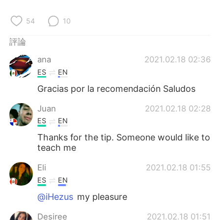
日本語
한국어
54
10
Русский
ไทย
評論
Indonesia
Italiano
ana
2021.02.18 02:36
ES
EN
Türkçe
Tiếng Việt
Gracias por la recomendación Saludos
Português
Juan
2021.02.18 02:28
ES
EN
Thanks for the tip. Someone would like to
teach me
Eli
2021.02.18 01:55
ES
EN
@iHezus
my pleasure
Desiree
2021.02.18 01:51