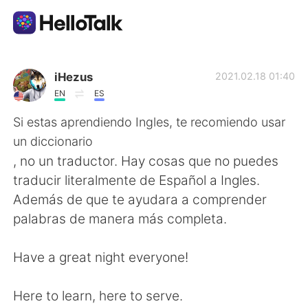
語言交換應用
iHezus
2021.02.18 01:40
EN
ES
AI Grammar Checker
Si estas aprendiendo Ingles, te recomiendo usar
un diccionario
繁體中文
, no un traductor. Hay cosas que no puedes
traducir literalmente de Español a Ingles.
Además de que te ayudara a comprender
English
简体中文
palabras de manera más completa.
Español
العربية
Have a great night everyone!
Français
Deutsch
Here to learn, here to serve.