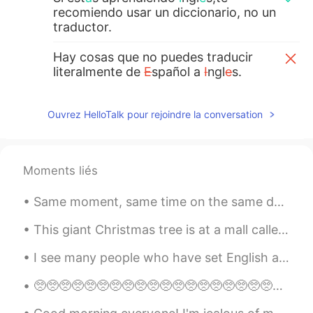
recomiendo usar un diccionario, no un
traductor.
Hay cosas que no puedes traducir
literalmente de
E
spañol a
I
ngl
e
s.
Hay cosas que no puedes traducir
literalmente de
l
e
spañol a
i
ngl
é
s.
Ouvrez HelloTalk pour rejoindre la conversation
Además de que te ayudar
a
a
comprender palabras de manera más
completa.
Moments liés
Además de que te ayudar
á
a
Same moment, same time on the same day but facing northeast is the storm and facing south is clea...
comprender palabras de manera más
completa.
This giant Christmas tree is at a mall called Fashion Island in Newport Beach here in California....
maria
2021.02.18 01:46
I see many people who have set English as their native language when they aren’t from English-spe...
ES
EN
🥺🥺🥺🥺🥺🥺🥺🥺🥺🥺🥺🥺🥺🥺🥺🥺🥺🥺🥺🥺🥺🥺🥺🥺🥺🥺🥺🥺🥺🥺🥺🥺🥺🥺🥺🥺🥺🥺🥺🥺🥺🥺🥺🥺🥺🥺🥺🥺🥺🥺🥺🥺🥺🥺🥺🥺🥺🥺🥺🥺🥺🥺🥺🥺🥺🥺🥺🥺🥺🥺🥺🥺🥺🥺🥺🥺🥺🥺🥺🥺 ピエーン
Hola, tengo duda sobre cómo escribir una
oración en inglés, me podrías ayudar? 🙏