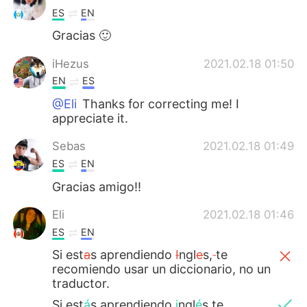
ES
EN
Gracias 🙂
iHezus
2021.02.18 01:50
EN
ES
@Eli
Thanks for correcting me! I
appreciate it.
Sebas
2021.02.18 01:49
ES
EN
Gracias amigo!!
Eli
2021.02.18 01:46
ES
EN
Si est
a
s aprendiendo
I
ngl
e
s,
te
recomiendo usar un diccionario, no un
traductor.
Si est
á
s aprendiendo
i
ngl
é
s,te