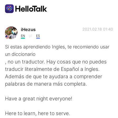
Appli d'échange linguistique
iHezus
2021.02.18 01:40
EN
ES
AI Grammar Checker
Si estas aprendiendo Ingles, te recomiendo usar
un diccionario
Français
, no un traductor. Hay cosas que no puedes
traducir literalmente de Español a Ingles.
Además de que te ayudara a comprender
English
简体中文
palabras de manera más completa.
繁體中文
Español
Have a great night everyone!
العربية
Deutsch
Here to learn, here to serve.