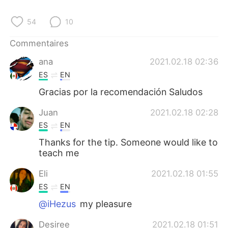
日本語
한국어
54
10
Русский
ไทย
Commentaires
Indonesia
Italiano
ana
2021.02.18 02:36
ES
EN
Türkçe
Tiếng Việt
Gracias por la recomendación Saludos
Português
Juan
2021.02.18 02:28
ES
EN
Thanks for the tip. Someone would like to
teach me
Eli
2021.02.18 01:55
ES
EN
@iHezus
my pleasure
Desiree
2021.02.18 01:51