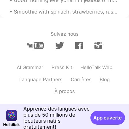
Good morning everyone! I'm jealous of my cat... I want to be sleeping too 😴 😪 What time do you wa...
Jannette H
2021.02.18 01:44
Smoothie with spinach, strawberries, raspberries, mangoes, yogurt, bananas, green powder, soy mil...
ES
EN
Thank you for your tip!!
Suivez nous
Paola
2021.02.18 01:43
ES
EN
Tambien world reference
AI Grammar
Press Kit
HelloTalk Web
Language Partners
Carrières
Blog
À propos
Apprenez des langues avec
plus de 50 millions de
App ouverte
locuteurs natifs
gratuitement!