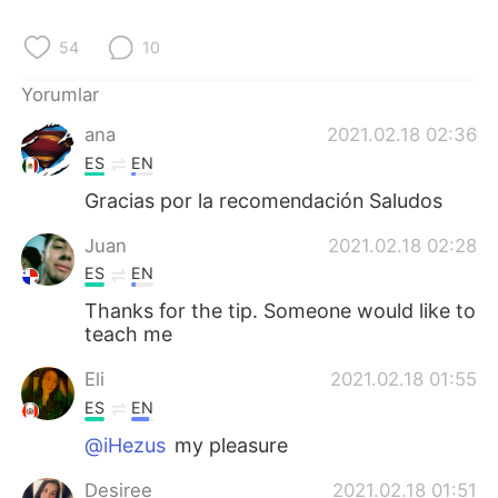
Deutsch
日本語
54
10
한국어
Русский
Yorumlar
ไทย
Indonesia
ana
2021.02.18 02:36
ES
EN
Italiano
Tiếng Việt
Gracias por la recomendación Saludos
Português
Juan
2021.02.18 02:28
ES
EN
Thanks for the tip. Someone would like to
teach me
Eli
2021.02.18 01:55
ES
EN
@iHezus
my pleasure
Desiree
2021.02.18 01:51