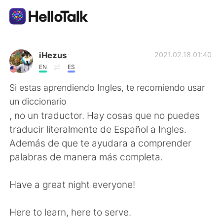
Dil Değişimi Uygulaması
iHezus
2021.02.18 01:40
EN
ES
AI Grammar Checker
Si estas aprendiendo Ingles, te recomiendo usar
un diccionario
Türkçe
, no un traductor. Hay cosas que no puedes
traducir literalmente de Español a Ingles.
Además de que te ayudara a comprender
English
简体中文
palabras de manera más completa.
繁體中文
Español
Have a great night everyone!
العربية
Français
Here to learn, here to serve.