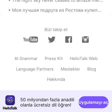
The night sky never ceases to amaze me! I captured the comet and of course the beautiful Jupiter....
Jannette H
2021.02.18 01:44
Моя лучшая подруга из Ростова купила мне эту прекрасную книгу на день рождения, и она мне очень н...
ES
EN
Thank you for your tip!!
Bizi takip et
Paola
2021.02.18 01:43
ES
EN
Tambien world reference
AI Grammar
Press Kit
HelloTalk Web
Language Partners
Meslekler
Blog
Hakkında
50 milyondan fazla anadili
Uygulamayı aç
olanla ücretsiz dil öğren!