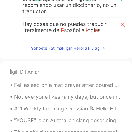
recomiendo usar un diccionario, no un
traductor.
Hay cosas que no puedes traducir
literalmente de
E
spañol a
I
ngl
e
s.
Hay cosas que no puedes traducir
literalmente de
l
e
spañol a
i
ngl
é
s.
Sohbete katılmak için HelloTalk'u aç
Además de que te ayudar
a
a
comprender palabras de manera más
completa.
İlgili Dil Anlar
Además de que te ayudar
á
a
comprender palabras de manera más
completa.
Not everyone likes rainy days, but once in a while when the sun manages to peek through the cloud...
maria
2021.02.18 01:46
#11 Weekly Learning - Russian 📝 Hello HT friends 😄, Welcome to my weekly learning of 🇰🇷🇯🇵🇷🇺 ❓Q...
ES
EN
"YOUSE" is an Australian slang describing a group of people. The word has a similiar meaning to ...
Hola, tengo duda sobre cómo escribir una
oración en inglés, me podrías ayudar? 🙏