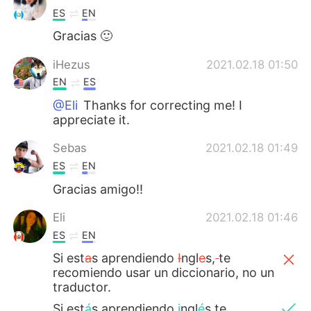
ES
EN
Gracias 🙂
iHezus
2021.02.18 01:50
EN
ES
@Eli
Thanks for correcting me! I
appreciate it.
Sebas
2021.02.18 01:49
ES
EN
Gracias amigo!!
Eli
2021.02.18 01:46
ES
EN
Si est
a
s aprendiendo
I
ngl
e
s,
te
recomiendo usar un diccionario, no un
traductor.
Si est
á
s aprendiendo
i
ngl
é
s,te