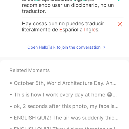
recomiendo usar un diccionario, no un
traductor.
Hay cosas que no puedes traducir
literalmente de
E
spañol a
I
ngl
e
s.
Hay cosas que no puedes traducir
literalmente de
l
e
spañol a
i
ngl
é
s.
Open HelloTalk to join the conversation
Además de que te ayudar
a
a
comprender palabras de manera más
completa.
Related Moments
Además de que te ayudar
á
a
October 5th, World Architecture Day. And throwback as I did a silent contemplation while takin' t...
comprender palabras de manera más
completa.
This is how I work every day at home 😂😂🐈‍⬛ It amazes me that I get any work done at all! Linn i...
maria
2021.02.18 01:46
ok, 2 seconds after this photo, my face is in the ground. Beer and mechanical bull-riding are not...
ES
EN
ENGLISH QUIZ! The air was suddenly thick with rumor and __________. (Source: Harry Potter And Th...
Hola, tengo duda sobre cómo escribir una
oración en inglés, me podrías ayudar? 🙏