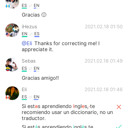
ES
EN
Gracias 🙂
iHezus
2021.02.18 01:50
EN
ES
@Eli
Thanks for correcting me! I
appreciate it.
Sebas
2021.02.18 01:49
ES
EN
Gracias amigo!!
Eli
2021.02.18 01:46
ES
EN
Si est
a
s aprendiendo
I
ngl
e
s,
te
recomiendo usar un diccionario, no un
traductor.
Si est
á
s aprendiendo
i
ngl
é
s,te