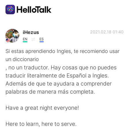
Language Exchange App
iHezus
2021.02.18 01:40
EN
ES
AI Grammar Checker
Si estas aprendiendo Ingles, te recomiendo usar
un diccionario
English
, no un traductor. Hay cosas que no puedes
traducir literalmente de Español a Ingles.
Además de que te ayudara a comprender
简体中文
繁體中文
palabras de manera más completa.
Español
العربية
Have a great night everyone!
Français
Deutsch
Here to learn, here to serve.