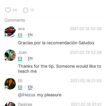
日本語
한국어
54
10
Русский
ไทย
Comments
Indonesia
Italiano
ana
2021.02.18 02:36
ES
EN
Türkçe
Tiếng Việt
Gracias por la recomendación Saludos
Português
Juan
2021.02.18 02:28
ES
EN
Thanks for the tip. Someone would like to
teach me
Eli
2021.02.18 01:55
ES
EN
@iHezus
my pleasure
Desiree
2021.02.18 01:51