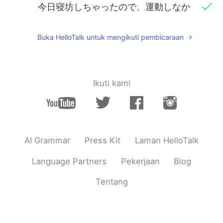
今日寝坊しちゃったので、運動しなか
ったけど、椿屋珈琲へコーヒー
と
ベル
ギーチョコレートケーキを食べに行き
ました。
Buka HelloTalk untuk mengikuti pembicaraan
甘党
だ
ので、今夜のデザートにオリジ
ナル・グレーズドとキャラメルクリス
マスべアを買いました。
Ikuti kami
甘党
な
ので、今夜のデザートにオリジ
ナル・グレーズドとキャラメルクリス
マスべアを買いました。
クリスピー・クリーム・ドーナツを使
AI Grammar
Press Kit
Laman HelloTalk
ったので、オリジナル・グレーズド
を
無料でした😊
Language Partners
Pekerjaan
Blog
クリスピー・クリーム・ドーナツ
のア
Tentang
プリ
を使ったので、オリジナル・グレ
ーズド
は
無料でした😊
Yumi
2020.11.15 10:21