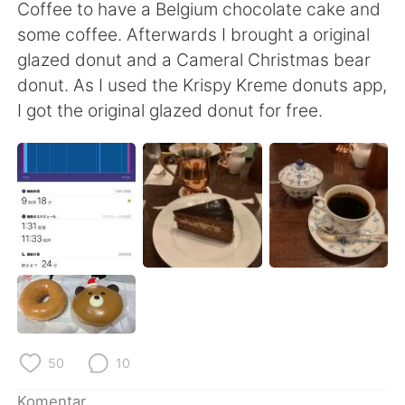
Deutsch
日本語
Coffee to have a Belgium chocolate cake and
some coffee. Afterwards I brought a original
한국어
Русский
glazed donut and a Cameral Christmas bear
donut. As I used the Krispy Kreme donuts app,
ไทย
Italiano
I got the original glazed donut for free.
Türkçe
Tiếng Việt
Português
50
10
Komentar