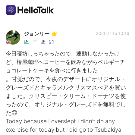
Aplikasi Pertukaran Bahasa
ジョンリー
2020.11.15 10:16
EN
JP
CN
AI Grammar Checker
今日寝坊しっちゃったので、運動しなかったけ
ど、椿屋珈琲へコーヒーを飲みながらベルギーチ
Indonesia
ョコレートケーキを食べに行きました
。甘党だので、今夜のデザートにオリジナル・
グレーズドとキャラメルクリスマスべアを買い
English
简体中文
ました。クリスピー・クリーム・ドーナツを使
ったので、オリジナル・グレーズドを無料でし
繁體中文
Español
た😊
Today because I overslept I didn’t do any
العربية
Français
exercise for today but I did go to Tsubakiya