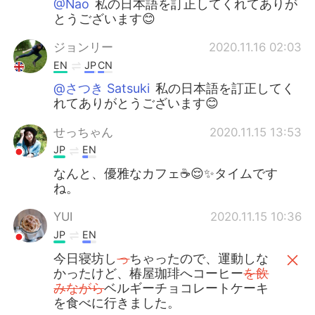
@Nao
私の日本語を訂正してくれてありが
とうございます😊
ジョンリー
2020.11.16 02:03
EN
JP
CN
@さつき Satsuki
私の日本語を訂正してく
れてありがとうございます😊
せっちゃん
2020.11.15 13:53
JP
EN
なんと、優雅なカフェ☕️😌✨タイムです
ね。
YUI
2020.11.15 10:36
JP
EN
今日寝坊し
っ
ちゃったので、運動しな
かったけど、椿屋珈琲へコーヒー
を飲
みながら
ベルギーチョコレートケーキ
を食べに行きました。