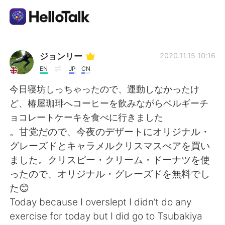
언어 교환 앱
ジョンリー
2020.11.15 10:16
EN
JP
CN
AI Grammar Checker
今日寝坊しっちゃったので、運動しなかったけ
ど、椿屋珈琲へコーヒーを飲みながらベルギーチ
한국어
ョコレートケーキを食べに行きました
。甘党だので、今夜のデザートにオリジナル・
グレーズドとキャラメルクリスマスべアを買い
English
简体中文
ました。クリスピー・クリーム・ドーナツを使
ったので、オリジナル・グレーズドを無料でし
繁體中文
Español
た😊
Today because I overslept I didn’t do any
العربية
Français
exercise for today but I did go to Tsubakiya