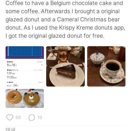
Deutsch
日本語
Coffee to have a Belgium chocolate cake and
some coffee. Afterwards I brought a original
Русский
ไทย
glazed donut and a Cameral Christmas bear
donut. As I used the Krispy Kreme donuts app,
Indonesia
Italiano
I got the original glazed donut for free.
Türkçe
Tiếng Việt
Português
50
10
댓글