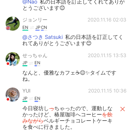
@Nao
私の日本語を訂正してくれてありが
とうございます😊
ジョンリー
2020.11.16 02:03
EN
JP
CN
@さつき Satsuki
私の日本語を訂正してく
れてありがとうございます😊
せっちゃん
2020.11.15 13:53
JP
EN
なんと、優雅なカフェ☕️😌✨タイムです
ね。
YUI
2020.11.15 10:36
JP
EN
今日寝坊し
っ
ちゃったので、運動しな
かったけど、椿屋珈琲へコーヒー
を飲
みながら
ベルギーチョコレートケーキ
を食べに行きました。