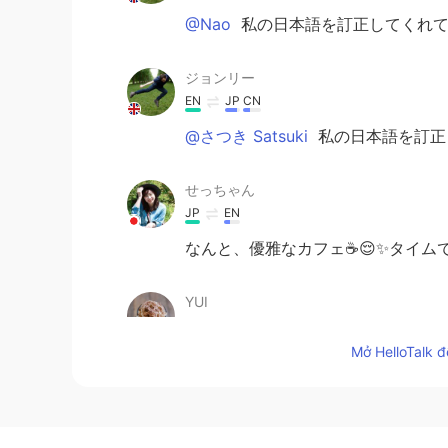
@Nao
私の日本語を訂正してくれて
ジョンリー
EN
JP
CN
@さつき Satsuki
私の日本語を訂正
せっちゃん
JP
EN
なんと、優雅なカフェ☕️😌✨タイム
YUI
JP
EN
Mở HelloTalk đ
今日寝坊し
っ
ちゃったので、運動し
ギーチョコレートケーキを食べに行
今日寝坊しちゃったので、運動しな
ートケーキを食べに行きました。