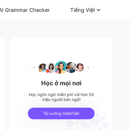
AI Grammar Checker
Tiếng Việt
Học ở mọi nơi
Học ngôn ngữ miễn phí với hơn 50
triệu người bản ngữ!
Tải xuống HelloTalk