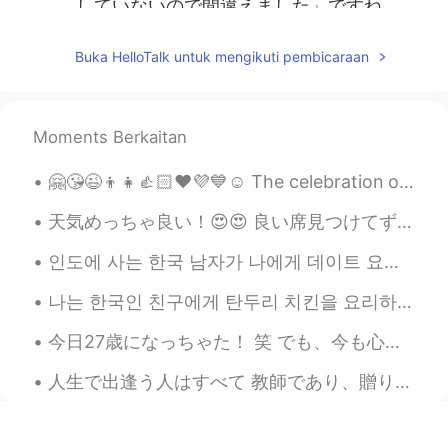
していないので間違えました」ですね。
kanbara kenji
2020.08.29 11:38
Buka HelloTalk untuk mengikuti pembicaraan
JP
EN
@ 楽趣味
確かに砂糖の漢字は難しいです
ね。 日本で一番多いと言われる苗字は「鈴
Moments Berkaitan
木」「佐藤」なので、たくさんの「佐藤」
があります。🤣
🤗😘😉👦👧👍🏻❤️💜💙☺️ The celebration of Children's Day in India dates back to 1956. Prior to the death ...
楽趣味
2020.08.29 11:31
天気めっちゃ良い！😍😍 良い席見つけてずっと座ってる😝(もう30分かな)(めっちゃ暇人 www) でも、なんか平和で良い感じなので、めっちゃ眠くなってる😌(早く帰らないとここで寝てしまう😂😂) ...
HI
EN
JP
KR
인도에 사는 한국 남자가 나에게 데이트 요청 그는 나의 한국 친구 친구입니다. 내가 뭘? 두 친구는 모두 한국인입니다. 😭😱🙈😂😁😈🤨🤭🤫🤔🥺😑😐🤦‍♀️🤷‍♀️
@mai
美味しいよ! 作ってみてね🙆‍♀️
나는 한국인 친구에게 탄두리 치킨을 요리하라고 가르쳤다. 😁😉🤗🤤🍗 I teached my friend to cook tandoori chicken. Wow you d...
楽趣味
2020.08.29 11:31
HI
EN
JP
KR
今日27歳になっちゃた！ 笑 でも、今も心が16歳だから大丈夫😍 今日考えたよりめっちゃ良い誕生日だった 😍 天気もめっちゃ良い！❤ 毎日gパンとtシャツ着てるけど、今日ワンピース着てたから...
@yoshi
そうなんですか!!教えてくれてあり
人生で出逢う人はすべて 教師であり、贈り物。 優しい人は心を癒してくれる。 厳しい人は自分を磨いてくれる。 嫌な人は忍耐と寛容さの教師。 すべてのことは理由があって あなたに起こ...
がとうございます😊
楽趣味
2020.08.29 11:29