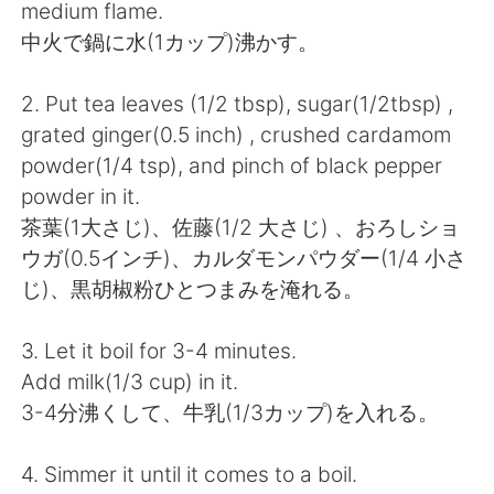
Deutsch
日本語
medium flame.
中火で鍋に水(1カップ)沸かす。
한국어
Русский
2. Put tea leaves (1/2 tbsp), sugar(1/2tbsp) ,
ไทย
Italiano
grated ginger(0.5 inch) , crushed cardamom
powder(1/4 tsp), and pinch of black pepper
Türkçe
Tiếng Việt
powder in it.
茶葉(1大さじ)、佐藤(1/2 大さじ) 、おろしショ
Português
ウガ(0.5インチ)、カルダモンパウダー(1/4 小さ
じ)、黒胡椒粉ひとつまみを淹れる。
3. Let it boil for 3-4 minutes.
Add milk(1/3 cup) in it.
3-4分沸くして、牛乳(1/3カップ)を入れる。
4. Simmer it until it comes to a boil.