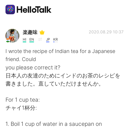
Aplikasi Pertukaran Bahasa
楽趣味
2020.08.29 10:37
HI
EN
JP
KR
AI Grammar Checker
I wrote the recipe of Indian tea for a Japanese
friend. Could
Indonesia
you please correct it?
日本人の友達のためにインドのお茶のレシピを
書きました。直していただけませんか。
English
简体中文
For 1 cup tea:
繁體中文
Español
チャイ1杯分:
العربية
Français
1. Boil 1 cup of water in a saucepan on