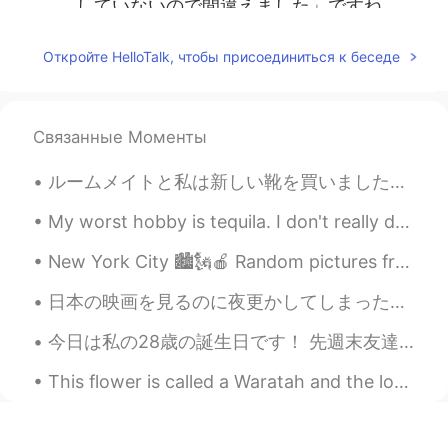
していないので間違えました」ですね。
kanbara kenji
2020.08.29 11:38
Откройте HelloTalk, чтобы присоединиться к беседе
JP
EN
@ 楽趣味
確かに砂糖の漢字は難しいです
ね。 日本で一番多いと言われる苗字は「鈴
Связанные Моменты
木」「佐藤」なので、たくさんの「佐藤」
があります。🤣
ルームメイトと私は新しい靴を買いました~🧜‍♀️🌼 though I hate cardio :3 Since we can't go out, we will be wearing them ...
楽趣味
2020.08.29 11:31
My worst hobby is tequila. I don't really drink anything else. Ichinomiya has a great tequila ba...
HI
EN
JP
KR
New York City 🏙🗽🍎 Random pictures from my phone. Enjoy! 😊 1. Deli (Harlem) 2. "Love" Motel (harle...
@mai
美味しいよ! 作ってみてね🙆‍♀️
日本の映画を見るのに夜更かしてしまった！朝で後悔するかな？ 日曜日にと同居人とbbqをする。手で作ったものを貢献したい。Quicheを考えているけど、炊飯器でできるの？皆んなさん、もしかしてそ...
楽趣味
2020.08.29 11:31
HI
EN
JP
KR
今日は私の28歳の誕生日です！ 先週末友達と計画を立てたので、今日はあまりしませんでした。 しかし、浅草に行ってアイスクリームをもらいました。 私を招待してくれてありがとう。 私はこのアプリで...
@yoshi
そうなんですか!!教えてくれてあり
This flower is called a Waratah and the local Aboriginal people named it Waratah which means seen...
がとうございます😊
楽趣味
2020.08.29 11:29