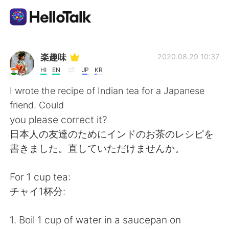
Приложение для Языкового Обмена
楽趣味
2020.08.29 10:37
HI
EN
JP
KR
AI Grammar Checker
I wrote the recipe of Indian tea for a Japanese
friend. Could
Русский
you please correct it?
日本人の友達のためにインドのお茶のレシピを
書きました。直していただけませんか。
English
简体中文
For 1 cup tea:
繁體中文
Español
チャイ1杯分:
العربية
Français
1. Boil 1 cup of water in a saucepan on