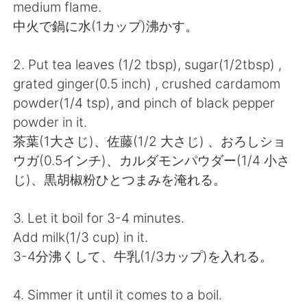
Deutsch
日本語
medium flame.
中火で鍋に水(1カップ)沸かす。
한국어
ไทย
2. Put tea leaves (1/2 tbsp), sugar(1/2tbsp) ,
Indonesia
Italiano
grated ginger(0.5 inch) , crushed cardamom
powder(1/4 tsp), and pinch of black pepper
Türkçe
Tiếng Việt
powder in it.
茶葉(1大さじ)、佐藤(1/2 大さじ) 、おろしショ
Português
ウガ(0.5インチ)、カルダモンパウダー(1/4 小さ
じ)、黒胡椒粉ひとつまみを淹れる。
3. Let it boil for 3-4 minutes.
Add milk(1/3 cup) in it.
3-4分沸くして、牛乳(1/3カップ)を入れる。
4. Simmer it until it comes to a boil.