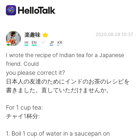
Sprachaustausch-App
楽趣味
2020.08.29 10:37
HI
EN
JP
KR
AI Grammar Checker
I wrote the recipe of Indian tea for a Japanese
friend. Could
Deutsch
you please correct it?
日本人の友達のためにインドのお茶のレシピを
書きました。直していただけませんか。
English
简体中文
For 1 cup tea:
繁體中文
Español
チャイ1杯分:
العربية
Français
1. Boil 1 cup of water in a saucepan on