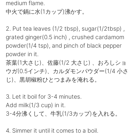
日本語
한국어
medium flame.
中火で鍋に水(1カップ)沸かす。
Русский
ไทย
2. Put tea leaves (1/2 tbsp), sugar(1/2tbsp) ,
Indonesia
Italiano
grated ginger(0.5 inch) , crushed cardamom
powder(1/4 tsp), and pinch of black pepper
Türkçe
Tiếng Việt
powder in it.
茶葉(1大さじ)、佐藤(1/2 大さじ) 、おろしショ
Português
ウガ(0.5インチ)、カルダモンパウダー(1/4 小さ
じ)、黒胡椒粉ひとつまみを淹れる。
3. Let it boil for 3-4 minutes.
Add milk(1/3 cup) in it.
3-4分沸くして、牛乳(1/3カップ)を入れる。
4. Simmer it until it comes to a boil.