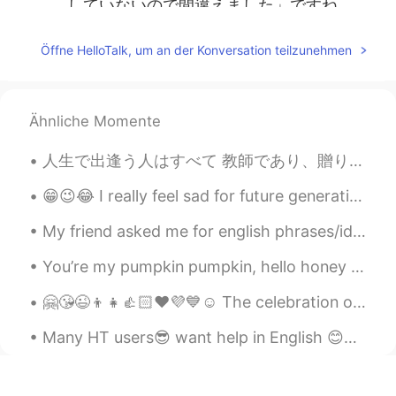
していないので間違えました」ですね。
kanbara kenji
2020.08.29 11:38
Öffne HelloTalk, um an der Konversation teilzunehmen
JP
EN
@ 楽趣味
確かに砂糖の漢字は難しいです
ね。 日本で一番多いと言われる苗字は「鈴
Ähnliche Momente
木」「佐藤」なので、たくさんの「佐藤」
があります。🤣
人生で出逢う人はすべて 教師であり、贈り物。 優しい人は心を癒してくれる。 厳しい人は自分を磨いてくれる。 嫌な人は忍耐と寛容さの教師。 すべてのことは理由があって あなたに起こ...
楽趣味
2020.08.29 11:31
😁😉😂 I really feel sad for future generation who will have parents like us😐🙄😎😋☺️🤦🤷 lmao 😁😆🤭
HI
EN
JP
KR
My friend asked me for english phrases/idioms to use in daily life, so I made this sheet for her....
@mai
美味しいよ! 作ってみてね🙆‍♀️
You’re my pumpkin pumpkin, hello honey bunny I’m your dumpling dumpling, hello honey bunny Feelin...
楽趣味
2020.08.29 11:31
HI
EN
JP
KR
🤗😘😉👦👧👍🏻❤️💜💙☺️ The celebration of Children's Day in India dates back to 1956. Prior to the death ...
@yoshi
そうなんですか!!教えてくれてあり
Many HT users😎 want help in English 😊✌🏻👍🏻 please read ,record , post English is treated as a l...
がとうございます😊
楽趣味
2020.08.29 11:29