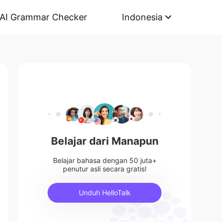
AI Grammar Checker
Indonesia
Belajar dari Manapun
Belajar bahasa dengan 50 juta+
penutur asli secara gratis!
Unduh HelloTalk