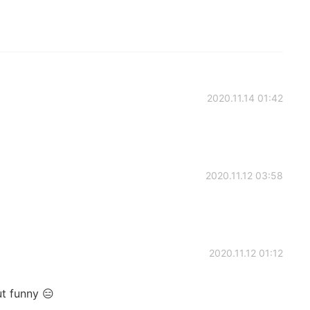
2020.11.14 01:42
2020.11.12 03:58
2020.11.12 01:12
t funny 😑