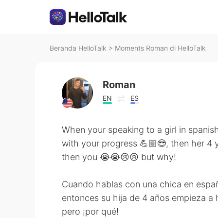
Beranda HelloTalk
>
Moments Roman di HelloTalk
Roman
EN
ES
When your speaking to a girl in spanis
with your progress 💪🏼😎, then her 4 
then you 😭😭😢😢 but why!
Cuando hablas con una chica en españo
entonces su hija de 4 años empieza a
pero ¡por qué!