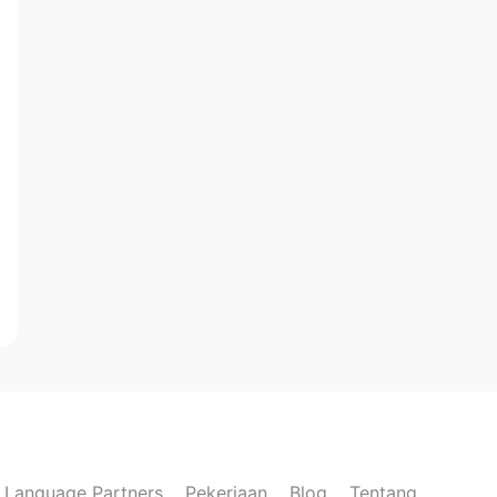
Language Partners
Pekerjaan
Blog
Tentang