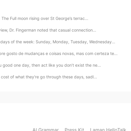
.
: The Full moon rising over St George’s terrac...
2020.11.11 16:32
rview, Dr. Fingerman noted that casual connection...
e days of the week: Sunday, Monday, Tuesday, Wednesday...
e gosto de mudanças e coisas novas, mas com certeza te...
2020.11.11 16:31
good one day, then act like you don’t exist the ne...
pañol y estás seguro de tu progreso 💪🏼😎,
za a hablar en segundo plano mejor que tú 😭😭😢
 cost of what they're go through these days, sadl...
pañol y estás seguro de tu progreso 💪🏼😎,
za a hablar en segundo plano mejor que tú 😭😭😢
2020.11.11 16:31
AI Grammar
Press Kit
Laman HelloTalk