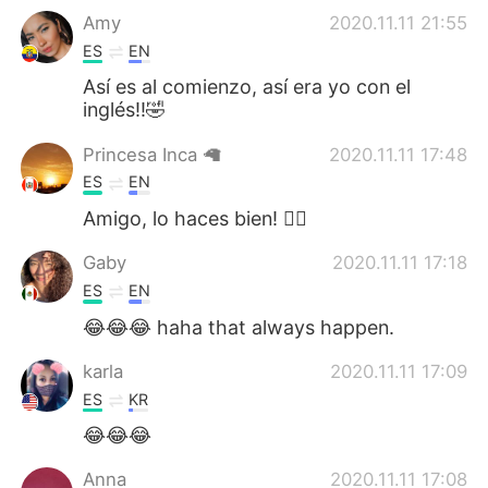
Amy
2020.11.11 21:55
ES
EN
Así es al comienzo, así era yo con el
inglés!!🤣
Princesa Inca 🦙
2020.11.11 17:48
ES
EN
Amigo, lo haces bien! 👌🏽
Gaby
2020.11.11 17:18
ES
EN
😂😂😂 haha that always happen.
karla
2020.11.11 17:09
ES
KR
😂😂😂
Anna
2020.11.11 17:08