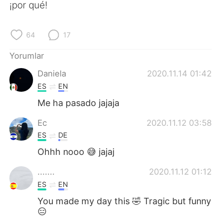
Deutsch
日本語
¡por qué!
한국어
Русский
64
17
ไทย
Indonesia
Yorumlar
Daniela
2020.11.14 01:42
Italiano
Tiếng Việt
ES
EN
Português
Me ha pasado jajaja
Ec
2020.11.12 03:58
ES
DE
Ohhh nooo 😅 jajaj
.......
2020.11.12 01:12
ES
EN
You made my day this 🤣 Tragic but funny
😑