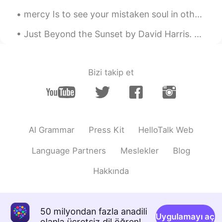
día.
mercy Is to see your mistaken soul in others that God has hidden from everyone. Then you will r...
......
2020.11.11 16:32
Just Beyond the Sunset by David Harris. Just beyond the sunset Someone waits for me Just beyond...
ES
EN
No te desanimes 😚
Bizi takip et
あたらしいあさ
2020.11.11 16:31
ES
JP
Cuando hablas con una chica en
español y estás seguro de tu
progreso 💪🏼😎, entonces su hija de
AI Grammar
Press Kit
HelloTalk Web
4 años empieza a hablar en segundo
plano mejor que tú 😭😭😢😢 pero
Language Partners
Meslekler
Blog
¡por qué!
Cuando hablas con una chica en
Hakkında
español y estás seguro de tu
progreso 💪🏼😎, entonces su hija de
4 años empieza a hablar en segundo
plano mejor que tú 😭😭😢😢 pero
50 milyondan fazla anadili
Uygulamayı aç
¡
olanla ücretsiz dil öğren!
¿
por qué
?
!