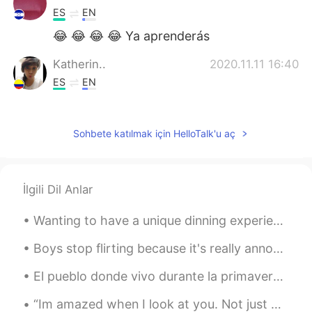
ES
EN
😂 😂 😂 😂 Ya aprenderás
Katherin..
2020.11.11 16:40
ES
EN
Practica con canciones en español, y
trata de entender lo que dicen, así poco a
Sohbete katılmak için HelloTalk'u aç
poco te acostumbras.
Angelina GB
2020.11.11 16:36
ES
EN
İlgili Dil Anlar
That happens to me in english😳
Wanting to have a unique dinning experience in Fremantle, Western Australia? Book a table at ’T...
Davinson
2020.11.11 16:34
Boys stop flirting because it's really annoying! I am here to learn and improve my Spanish, not t...
ES
EN
Eso puede pasar también al practicar
El pueblo donde vivo durante la primavera 😌 Los árboles de cereza se extienden por 3 millas por e...
inglés, ten en cuenta que ella escucha
24/7 un nativo y tu unas pocas horas al
“Im amazed when I look at you. Not just because of your looks, but because of the fact that every...