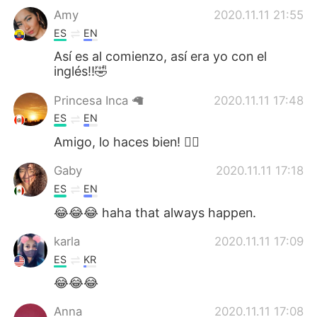
Amy
2020.11.11 21:55
ES
EN
Así es al comienzo, así era yo con el
inglés!!🤣
Princesa Inca 🦙
2020.11.11 17:48
ES
EN
Amigo, lo haces bien! 👌🏽
Gaby
2020.11.11 17:18
ES
EN
😂😂😂 haha that always happen.
karla
2020.11.11 17:09
ES
KR
😂😂😂
Anna
2020.11.11 17:08