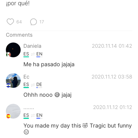
日本語
한국어
¡por qué!
Русский
ไทย
64
17
Indonesia
Italiano
Comments
Daniela
2020.11.14 01:42
Türkçe
Tiếng Việt
ES
EN
Português
Me ha pasado jajaja
Ec
2020.11.12 03:58
ES
DE
Ohhh nooo 😅 jajaj
.......
2020.11.12 01:12
ES
EN
You made my day this 🤣 Tragic but funny
😑