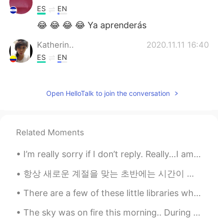
ES
EN
😂 😂 😂 😂 Ya aprenderás
Katherin..
2020.11.11 16:40
ES
EN
Practica con canciones en español, y
trata de entender lo que dicen, así poco a
Open HelloTalk to join the conversation
poco te acostumbras.
Angelina GB
2020.11.11 16:36
ES
EN
Related Moments
That happens to me in english😳
I’m really sorry if I don’t reply. Really…I am. BUT… This will not get a response from me. Jus...
Davinson
2020.11.11 16:34
항상 새로운 계절을 맞는 초반에는 시간이 조금 더 빨리 가는 것만 같은 기분입니다😊 저는 이번 가을에 평소보다 더 독서와 함께하는 계절을 만들어보고자 해요. 한 달에 최소 4...
ES
EN
Eso puede pasar también al practicar
There are a few of these little libraries where I live. Homeowners build and install them in fro...
inglés, ten en cuenta que ella escucha
24/7 un nativo y tu unas pocas horas al
The sky was on fire this morning.. During my vacation in Korea I learned the expression 불금 (Fire ...