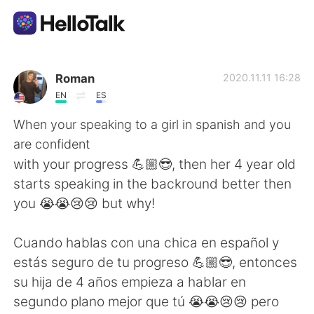
Language Exchange App
Roman
2020.11.11 16:28
EN
ES
AI Grammar Checker
When your speaking to a girl in spanish and you
are confident
English
with your progress 💪🏼😎, then her 4 year old
starts speaking in the backround better then
you 😭😭😢😢 but why!
简体中文
繁體中文
Cuando hablas con una chica en español y
Español
العربية
estás seguro de tu progreso 💪🏼😎, entonces
su hija de 4 años empieza a hablar en
Français
Deutsch
segundo plano mejor que tú 😭😭😢😢 pero