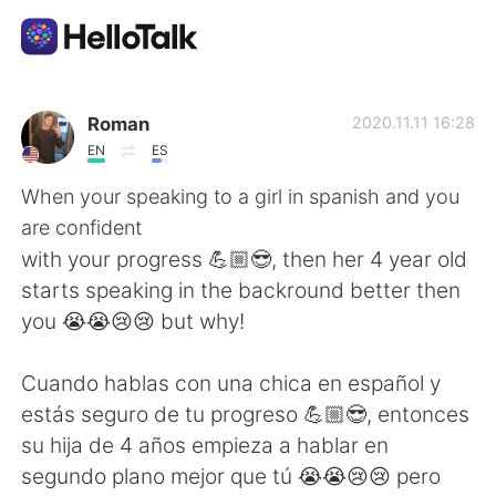
Language Exchange App
Roman
2020.11.11 16:28
EN
ES
AI Grammar Checker
When your speaking to a girl in spanish and you
are confident
English
with your progress 💪🏼😎, then her 4 year old
starts speaking in the backround better then
you 😭😭😢😢 but why!
简体中文
繁體中文
Cuando hablas con una chica en español y
Español
العربية
estás seguro de tu progreso 💪🏼😎, entonces
su hija de 4 años empieza a hablar en
Français
Deutsch
segundo plano mejor que tú 😭😭😢😢 pero