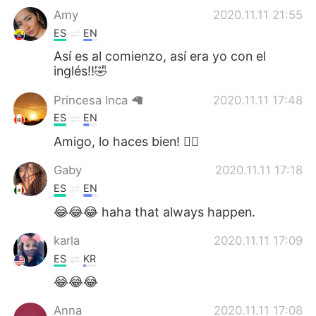
Amy
2020.11.11 21:55
ES
EN
Así es al comienzo, así era yo con el
inglés!!🤣
Princesa Inca 🦙
2020.11.11 17:48
ES
EN
Amigo, lo haces bien! 👌🏽
Gaby
2020.11.11 17:18
ES
EN
😂😂😂 haha that always happen.
karla
2020.11.11 17:09
ES
KR
😂😂😂
Anna
2020.11.11 17:08