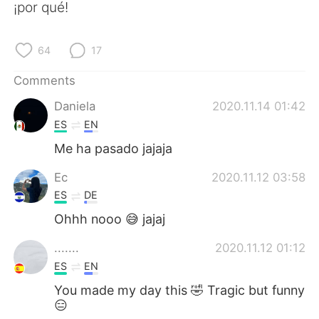
日本語
한국어
¡por qué!
Русский
ไทย
64
17
Indonesia
Italiano
Comments
Daniela
2020.11.14 01:42
Türkçe
Tiếng Việt
ES
EN
Português
Me ha pasado jajaja
Ec
2020.11.12 03:58
ES
DE
Ohhh nooo 😅 jajaj
.......
2020.11.12 01:12
ES
EN
You made my day this 🤣 Tragic but funny
😑