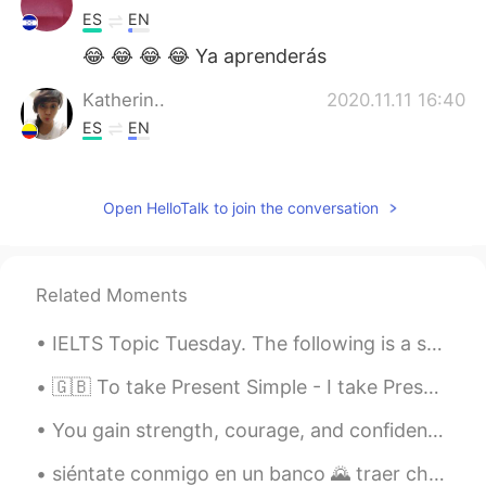
ES
EN
😂 😂 😂 😂 Ya aprenderás
Katherin..
2020.11.11 16:40
ES
EN
Practica con canciones en español, y
trata de entender lo que dicen, así poco a
Open HelloTalk to join the conversation
poco te acostumbras.
Angelina GB
2020.11.11 16:36
ES
EN
Related Moments
That happens to me in english😳
IELTS Topic Tuesday. The following is a sample question that may be given on the speaking test. ...
Davinson
2020.11.11 16:34
🇬🇧 To take Present Simple - I take Present Continuous - I am taking Present Perfect - I have tak...
ES
EN
Eso puede pasar también al practicar
You gain strength, courage, and confidence by every experience in which you really stop to look f...
inglés, ten en cuenta que ella escucha
24/7 un nativo y tu unas pocas horas al
siéntate conmigo en un banco 🌄 traer churros, empanadas y tamales caseros🍴 cuéntame tu día, lo qu...