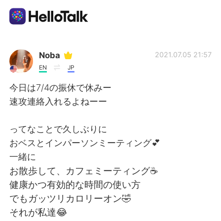
Dil Değişimi Uygulaması
Noba
2021.07.05 21:57
EN
JP
AI Grammar Checker
今日は7/4の振休で休みー
速攻連絡入れるよねーー
Türkçe
ってなことで久しぶりに
おベスとインパーソンミーティング💕
English
简体中文
一緒に
お散歩して、カフェミーティング☕️
繁體中文
Español
健康かつ有効的な時間の使い方
でもガッツリカロリーオン🤣
العربية
Français
それが私達😂