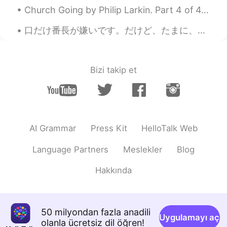
Church Going by Philip Larkin. Part 4 of 4. Bored, uninformed, knowing the ghostly silt Dispers...
口だけ番長が嫌いです。だけど、たまに、私も口だけ番長になってます。😩神様助けて〜 Based on this image, what English expression can you th...
Bizi takip et
AI Grammar
Press Kit
HelloTalk Web
Language Partners
Meslekler
Blog
Hakkında
50 milyondan fazla anadili
Uygulamayı aç
olanla ücretsiz dil öğren!