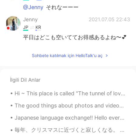
@Jenny
それなーーー
Jenny
2021.07.05 22:43
JP
KR
平日はどこも空いててお得感あるよね〜💕
Sohbete katılmak için HelloTalk'u aç
İlgili Dil Anlar
Hi ~ This place is called "The tunnel of love" 😍 We walk here and enjoy the spring time and warm...
The good things about photos and videos.. Is that capture great memories! 🤗 While I was in Osaka ...
Japanese language exchange!! Hello everyone! I am looking for someone to teach me Japanese. ...
毎年、クリスマスに近づくと寂しくなる。 太陽が見えない日が多いからなんかだるくなったり寂しくなったりすることも多いと思う。コロナの影響ももちろんある。 誰にも会ってない時によく昔の写真を見てる。...