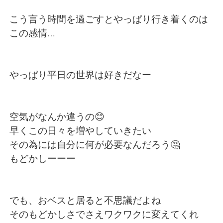
Deutsch
日本語
こう言う時間を過ごすとやっぱり行き着くのは
한국어
Русский
この感情…
ไทย
Indonesia
やっぱり平日の世界は好きだなー
Italiano
Tiếng Việt
Português
空気がなんか違うの😊
早くこの日々を増やしていきたい
その為には自分に何が必要なんだろう🤔
もどかしーーー
でも、おベスと居ると不思議だよね
そのもどかしさでさえワクワクに変えてくれ