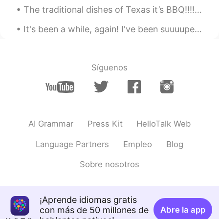
The traditional dishes of Texas it’s BBQ!!!!! The most famous known as Brisket. Brisket it’s a la...
It's been a while, again! I've been suuuuper busy with work, and I've been making all kinds of ...
Síguenos
AI Grammar
Press Kit
HelloTalk Web
Language Partners
Empleo
Blog
Sobre nosotros
¡Aprende idiomas gratis
con más de 50 millones de
Abre la app