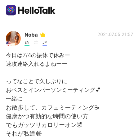
Aplicación de intercambio de idiomas
Noba
2021.07.05 21:57
EN
JP
AI Grammar Checker
今日は7/4の振休で休みー
速攻連絡入れるよねーー
Español
ってなことで久しぶりに
おベスとインパーソンミーティング💕
English
简体中文
一緒に
お散歩して、カフェミーティング☕️
繁體中文
العربية
健康かつ有効的な時間の使い方
でもガッツリカロリーオン🤣
Français
Deutsch
それが私達😂