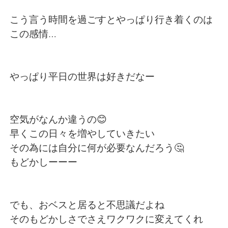
日本語
한국어
こう言う時間を過ごすとやっぱり行き着くのは
Русский
ไทย
この感情…
Indonesia
Italiano
やっぱり平日の世界は好きだなー
Türkçe
Tiếng Việt
Português
空気がなんか違うの😊
早くこの日々を増やしていきたい
その為には自分に何が必要なんだろう🤔
もどかしーーー
でも、おベスと居ると不思議だよね
そのもどかしさでさえワクワクに変えてくれ