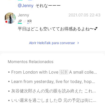
@Jenny
それなーーー
Jenny
2021.07.05 22:43
JP
KR
平日はどこも空いててお得感あるよね〜💕
Abrir HelloTalk para conversar
Momentos Relacionados
From London with Love 🇬🇧 A small collection of photographs I have taken from a few of places I ...
Learn from yesterday, live for today, hope for tomorrow! Positive thinking is not only about ex...
灰谷健次郎さんの兎の眼を読み終えた これで読み終えた文庫の数は一冊増えた。 まぁ、初めて文庫を読み終えたんだけど 読む速度をちょっと上達できた気がする！😄 でもまだまだ恐ろしく遅い。指先置かな...
いい週末を過ごしました😊 元の予定は街に行って、素敵なホテルに泊まって、上手いレストランで食べに行くのがでした。それから多分ホテルに歩いて帰らながら、サウスバンクのヤラ川の隣に止まって綺麗な...