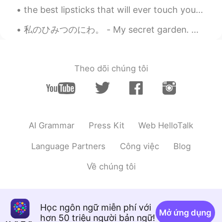
the best lipsticks that will ever touch your lips😘✨💄🌟💖 Worthy of my life savings 😭✌️✨💸💸🌟 💄seditio...
私のひみつのにわ。 - My secret garden. Ok, maybe not so secret, but I started calling it that a long time...
Theo dõi chúng tôi
AI Grammar
Press Kit
Web HelloTalk
Language Partners
Công việc
Blog
Về chúng tôi
Học ngôn ngữ miễn phí với
Mở ứng dụng
hơn 50 triệu người bản ngữ!