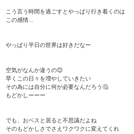
Deutsch
日本語
こう言う時間を過ごすとやっぱり行き着くのは
한국어
Русский
この感情…
ไทย
Indonesia
やっぱり平日の世界は好きだなー
Italiano
Türkçe
Português
空気がなんか違うの😊
早くこの日々を増やしていきたい
その為には自分に何が必要なんだろう🤔
もどかしーーー
でも、おベスと居ると不思議だよね
そのもどかしさでさえワクワクに変えてくれ