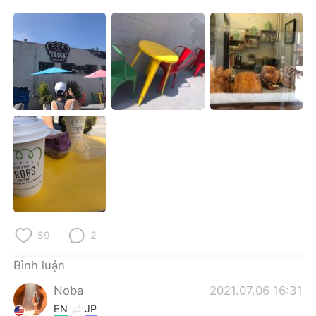
59
2
Bình luận
Noba
2021.07.06 16:31
EN
JP