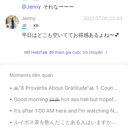
@Jenny
それなーーー
Jenny
2021.07.05 22:43
JP
KR
平日はどこも空いててお得感あるよね〜💕
Mở HelloTalk để tham gia cuộc trò chuyện
Moments liên quan
🙏"8 Proverbs About Gratitude"🙏 1. Count your blessings. Means to be grateful for what you have ...
Good morning 🌅🌄 hot ass hell but hopefully the sky clears up later took this shot of one if the b...
It’s after 1:00 AM here and I’m watching NCT online live concert with my daughters, it’s $40 per ...
ルイボス茶を飲んだことある人はいますか？(^o^)/ 日本であまり人気じゃないかもしれないですけど、もともと南アフリカで作られたお茶で、今も南アフリカでは飲んでいる人が多いです！ ルイボス(...