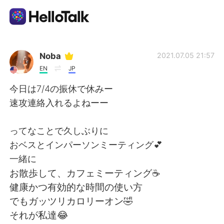
Ứng dụng trao đổi ngôn ngữ
Noba
2021.07.05 21:57
EN
JP
AI Grammar Checker
今日は7/4の振休で休みー
速攻連絡入れるよねーー
Tiếng Việt
ってなことで久しぶりに
おベスとインパーソンミーティング💕
English
简体中文
一緒に
お散歩して、カフェミーティング☕️
繁體中文
Español
健康かつ有効的な時間の使い方
でもガッツリカロリーオン🤣
العربية
Français
それが私達😂