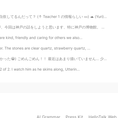
2021.07.06 16:31
だって？ (↑ Teacher 1 の情報らしい 🥒) 🐢 (Yuri)：そうなんです。一人暮らしなので...
す、特に神戸の博物館。 皆さん、どんな博物館が好きですか？美術か、歴史か、恐竜ですか？ 去年、神戸...
are kind, friendly and caring for others we also...
2021.07.05 22:43
. The stones are clear quartz, strawberry quartz, ...
はあまり描いていません... 少し前に描くのに必死だったので描いたw 「ジョニィジョースター 」を描いた💖...
〜💕
 of 2. I watch him as he skims along, Utterin...
AI Grammar
Press Kit
HelloTalk Web