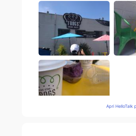
Apri HelloTalk 
59
2