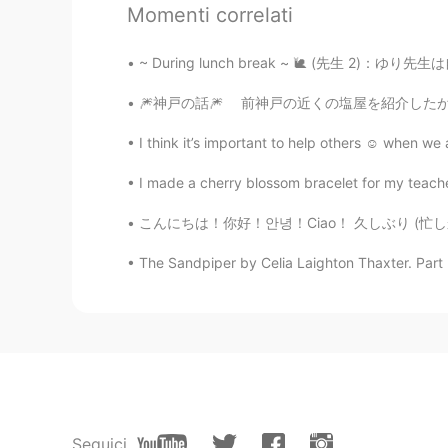
Momenti correlati
Commenti
Noba
~ During lunch break ~ 🐌 (先生 2)：ゆり先生は自炊してるん
EN
JP
🎆神戸の話🎆 前神戸の近くの塩屋を紹介したが、今回は神戸の話をしようと思いま
@Jenny
それなーーー
I think it’s important to help others ☺️ when we 
Jenny
I made a cherry blossom bracelet for my teacher
JP
KR
こんにちは！你好！안녕！Ciao！ 久しぶり (忙しかった😭) ごめんごめん！！ 最近
平日はどこも空いててお得感あるよね
The Sandpiper by Celia Laighton Thaxter. Part 2
Seguici