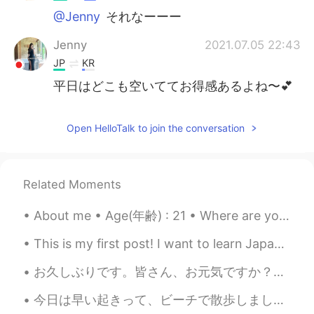
@Jenny
それなーーー
Jenny
2021.07.05 22:43
JP
KR
平日はどこも空いててお得感あるよね〜💕
Open HelloTalk to join the conversation
Related Moments
About me • Age(年齢) : 21 • Where are you from?(出身) : Philippines • Height (背の高さ) : 167m / 5’6 •...
This is my first post! I want to learn Japanese. I'm also happy to help anyone with their English...
お久しぶりです。皆さん、お元気ですか？私はとても元気です。💕自宅仕事以来とてもバタバタしていますが、充実した毎日を過ごしています。話は変わりますが、友達からさくらんぼをくれました🍒。友達は山形に...
今日は早い起きって、ビーチで散歩しました。崖の中で面白い石を見えました。色々な層の過去を見えることができます。小さい滝も偶然見つけりました。探検に行ったら、たくさんの珍しい場所を発見することがで...