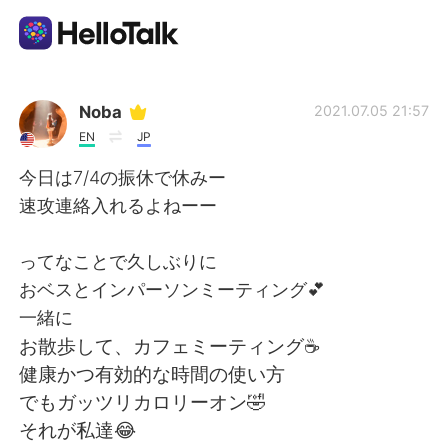
Language Exchange App
Noba
2021.07.05 21:57
EN
JP
AI Grammar Checker
今日は7/4の振休で休みー
速攻連絡入れるよねーー
English
ってなことで久しぶりに
おベスとインパーソンミーティング💕
简体中文
繁體中文
一緒に
お散歩して、カフェミーティング☕️
Español
العربية
健康かつ有効的な時間の使い方
でもガッツリカロリーオン🤣
Français
Deutsch
それが私達😂