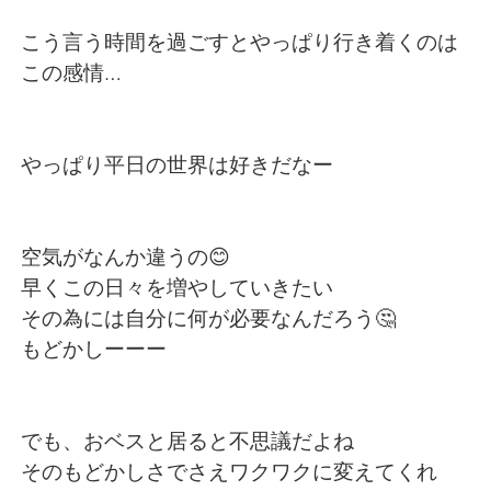
日本語
한국어
こう言う時間を過ごすとやっぱり行き着くのは
Русский
ไทย
この感情…
Indonesia
Italiano
やっぱり平日の世界は好きだなー
Türkçe
Tiếng Việt
Português
空気がなんか違うの😊
早くこの日々を増やしていきたい
その為には自分に何が必要なんだろう🤔
もどかしーーー
でも、おベスと居ると不思議だよね
そのもどかしさでさえワクワクに変えてくれ