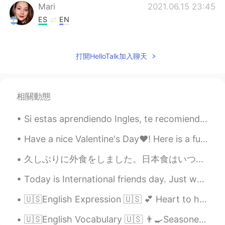
Mari
2021.06.15 23:45
ES
EN
JAJAJAJAJA JAJAJAJ
Florencia
2021.06.15 23:41
打開HelloTalk加入聊天
ES
EN
JAJAJAAJAJAJ
相關動態
Antonella Sian
2021.06.15 23:40
Si estas aprendiendo Ingles, te recomiendo usar un diccionario, no un traductor. Hay cosas que no...
ES
EN
@Lio
jajajaja 😂 Sisi, pero Lio es la
Have a nice Valentine's Day❤! Here is a fun and jazzy song about English pronunciation and about ...
abreviatura de tu nombre
久しぶりに外食をしました。日本食はいつも勝ちです。アドバイスありがとう。🙏 餃子、唐揚げ、たこ焼き、チャーシューラーメン、もちアイス🤤🤤 It’s been way too long sin...
Sofíalaram.
2021.06.15 23:38
Today is International friends day. Just wanted to thank all my friends that are helping me learn...
ES
EN
Se armó la pelotera, se armó el ple, ple,
🇺🇸English Expression 🇺🇸 💕 Heart to heart means to have a candid discussion with someone ...
se armó el bochinche, se armó el
saperoco. Y estas son unas de las Miles
🇺🇸English Vocabulary 🇺🇸 👨‍🍳Seasoned means experienced with something 🥗 🎥 Please visit my YouTube ...