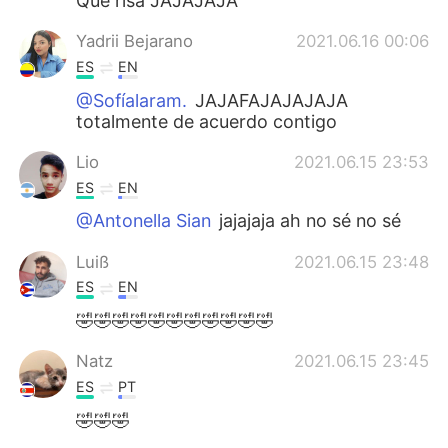
Que risa JAJAJAJA
Yadrii Bejarano
2021.06.16 00:06
ES
EN
@Sofíalaram.
JAJAFAJAJAJAJA
totalmente de acuerdo contigo
Lio
2021.06.15 23:53
ES
EN
@Antonella Sian
jajajaja ah no sé no sé
Luiß
2021.06.15 23:48
ES
EN
🤣🤣🤣🤣🤣🤣🤣🤣🤣🤣🤣
Natz
2021.06.15 23:45
ES
PT
🤣🤣🤣