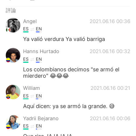
日本語
한국어
評論
Русский
ไทย
Angel
2021.06.16 00:36
ES
EN
Indonesia
Italiano
Ya valió verdura Ya valió barriga
Türkçe
Tiếng Việt
Hanns Hurtado
2021.06.16 00:32
ES
EN
Português
Los colombianos decimos "se armó el
mierdero" 😂😂😂
William
2021.06.16 00:21
ES
EN
Aquí dicen: ya se armó la grande. 😅
Yadrii Bejarano
2021.06.16 00:06
ES
EN