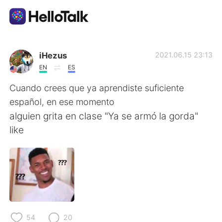
語言交換應用
iHezus
2021.06.15 23:13
EN
ES
AI Grammar Checker
Cuando crees que ya aprendiste suficiente
español, en ese momento
繁體中文
alguien grita en clase "Ya se armó la gorda"
like
English
简体中文
Español
العربية
Français
Deutsch
54
20