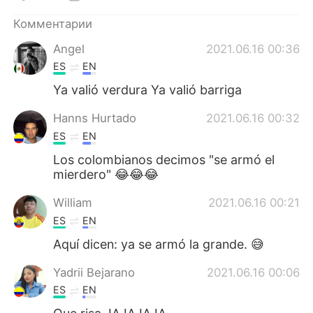
Deutsch
日本語
Комментарии
한국어
ไทย
Angel
2021.06.16 00:36
ES
EN
Indonesia
Italiano
Ya valió verdura Ya valió barriga
Türkçe
Tiếng Việt
Hanns Hurtado
2021.06.16 00:32
ES
EN
Português
Los colombianos decimos "se armó el
mierdero" 😂😂😂
William
2021.06.16 00:21
ES
EN
Aquí dicen: ya se armó la grande. 😅
Yadrii Bejarano
2021.06.16 00:06
ES
EN