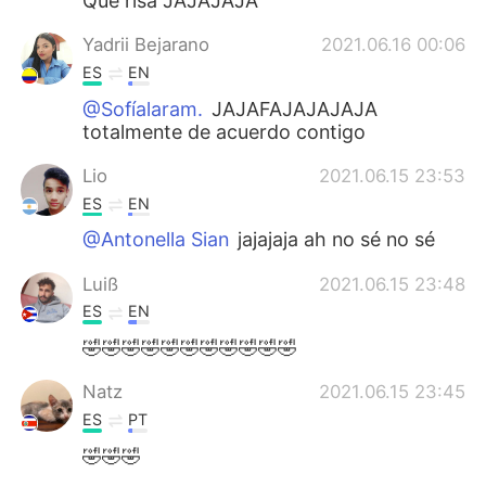
Que risa JAJAJAJA
Yadrii Bejarano
2021.06.16 00:06
ES
EN
@Sofíalaram.
JAJAFAJAJAJAJA
totalmente de acuerdo contigo
Lio
2021.06.15 23:53
ES
EN
@Antonella Sian
jajajaja ah no sé no sé
Luiß
2021.06.15 23:48
ES
EN
🤣🤣🤣🤣🤣🤣🤣🤣🤣🤣🤣
Natz
2021.06.15 23:45
ES
PT
🤣🤣🤣