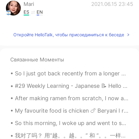
Mari
2021.06.15 23:45
ES
EN
JAJAJAJAJA JAJAJAJ
Florencia
2021.06.15 23:41
Откройте HelloTalk, чтобы присоединиться к беседе
ES
EN
JAJAJAAJAJAJ
Связанные Моменты
Antonella Sian
2021.06.15 23:40
So I just got back recently from a longer vacation in Mexico, a little over a month in the Yucata...
ES
EN
@Lio
jajajaja 😂 Sisi, pero Lio es la
#29 Weekly Learning - Japanese 📝 Hello friends 😄, Welcome to my weekly learning of 🇰🇷🇯🇵🇷🇺 ❓ Qu...
abreviatura de tu nombre
After making ramen from scratch, I now appreciate the complexity of the dish! This time I tried t...
Sofíalaram.
2021.06.15 23:38
My favourite food is chicken 🍗 Beryani I really like it and it’s also very delicious I love to co...
ES
EN
Se armó la pelotera, se armó el ple, ple,
So this morning, I woke up and went to see the sunrise at the beach. What are the best places for...
se armó el bochinche, se armó el
saperoco. Y estas son unas de las Miles
我对了吗？ 用“越。。越。。” 和 “。。一样。。” (fill in the blank) 1. 这个电影越看(越好)。 2. 我们越聊(越感兴趣)。 3. 她(越爬)，我越担心。 4. 我...