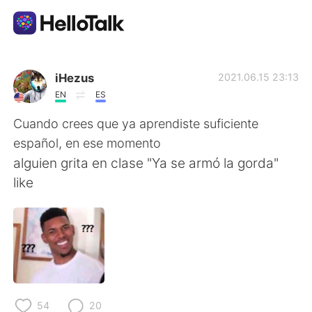
Приложение для Языкового Обмена
iHezus
2021.06.15 23:13
EN
ES
AI Grammar Checker
Cuando crees que ya aprendiste suficiente
español, en ese momento
Русский
alguien grita en clase "Ya se armó la gorda"
like
English
简体中文
繁體中文
Español
العربية
Français
54
20