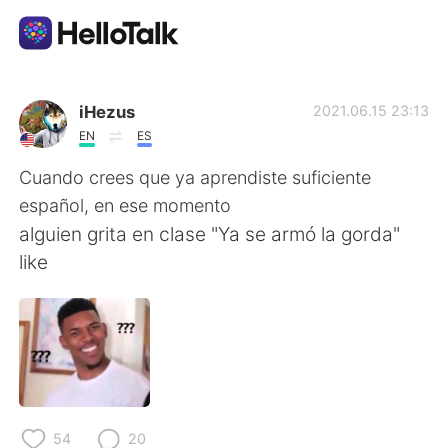
Dil Değişimi Uygulaması
iHezus
2021.06.15 23:13
EN
ES
AI Grammar Checker
Cuando crees que ya aprendiste suficiente
español, en ese momento
Türkçe
alguien grita en clase "Ya se armó la gorda"
like
English
简体中文
繁體中文
Español
العربية
Français
54
20