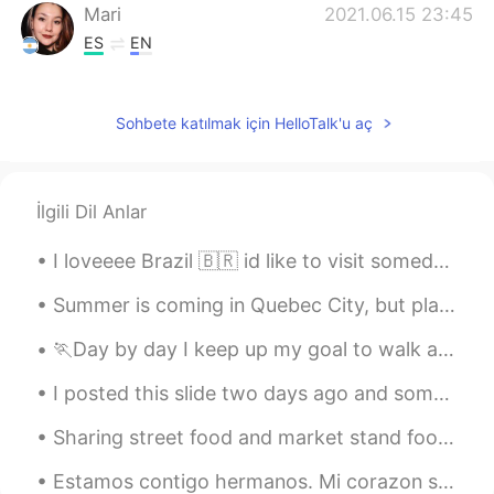
Mari
2021.06.15 23:45
ES
EN
JAJAJAJAJA JAJAJAJ
Florencia
2021.06.15 23:41
Sohbete katılmak için HelloTalk'u aç
ES
EN
JAJAJAAJAJAJ
İlgili Dil Anlar
Antonella Sian
2021.06.15 23:40
I loveeee Brazil 🇧🇷 id like to visit someday. If anyone wants to teach me portugués I can help wi...
ES
EN
@Lio
jajajaja 😂 Sisi, pero Lio es la
Summer is coming in Quebec City, but places are still a bit empty. 夏はケベックシティにやってきますが、場所はまだ少し空いてい...
abreviatura de tu nombre
🏃Day by day I keep up my goal to walk around 15km! To my surprise, I found these cute baby duckli...
Sofíalaram.
2021.06.15 23:38
I posted this slide two days ago and someone asked for example, so here are some. I recorded them...
ES
EN
Se armó la pelotera, se armó el ple, ple,
Sharing street food and market stand food with friends or loved ones is always a joy. It is one o...
se armó el bochinche, se armó el
saperoco. Y estas son unas de las Miles
Estamos contigo hermanos. Mi corazon se duele para ver Colombianos matando Colombianos solo para ...