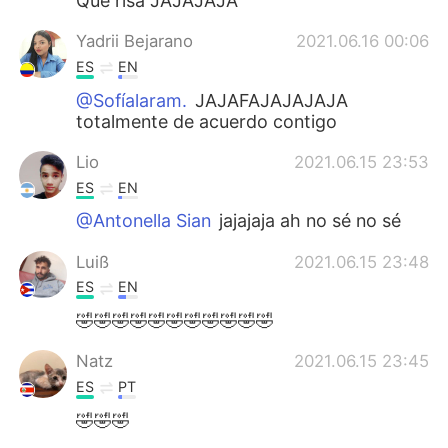
Que risa JAJAJAJA
Yadrii Bejarano
2021.06.16 00:06
ES
EN
@Sofíalaram.
JAJAFAJAJAJAJA
totalmente de acuerdo contigo
Lio
2021.06.15 23:53
ES
EN
@Antonella Sian
jajajaja ah no sé no sé
Luiß
2021.06.15 23:48
ES
EN
🤣🤣🤣🤣🤣🤣🤣🤣🤣🤣🤣
Natz
2021.06.15 23:45
ES
PT
🤣🤣🤣