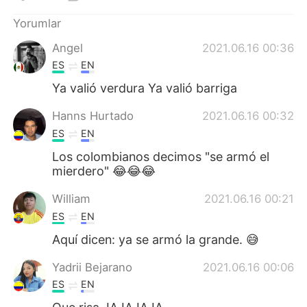
Deutsch
日本語
Yorumlar
한국어
Русский
Angel
2021.06.16 00:36
ES
EN
ไทย
Indonesia
Ya valió verdura Ya valió barriga
Italiano
Tiếng Việt
Hanns Hurtado
2021.06.16 00:32
ES
EN
Português
Los colombianos decimos "se armó el
mierdero" 😂😂😂
William
2021.06.16 00:21
ES
EN
Aquí dicen: ya se armó la grande. 😅
Yadrii Bejarano
2021.06.16 00:06
ES
EN