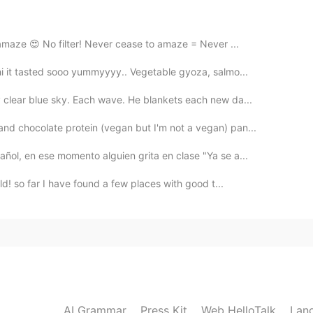
 la abreviatura de tu nombre
 amaze 😍 No filter! Never cease to amaze = Never ...
2021.06.15 23:38
hi it tasted sooo yummyyyy.. Vegetable gyoza, salmo...
e, ple, se armó el bochinche, se armó el saperoco. Y
 clear blue sky. Each wave. He blankets each new da...
isten sólo en la costa caribe colombiana. Jajaja
nd chocolate protein (vegan but I'm not a vegan) pan...
2021.06.15 23:34
ñol, en ese momento alguien grita en clase "Ya se a...
ld! so far I have found a few places with good t...
2021.06.15 23:34
2021.06.15 23:27
AI Grammar
Press Kit
Web HelloTalk
Lan