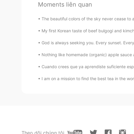
Moments liên quan
@Lio
jajajaja 😂 Sisi, pero Lio es
The beautiful colors of the sky never cease to
Sofíalaram.
My first Korean taste of beef bulgogi and kimc
ES
EN
Se armó la pelotera, se armó el pl
God is always seeking you. Every sunset. Every
estas son unas de las Miles que ex
Nothing like homemade (organic) apple sauce a
Lio
Cuando crees que ya aprendiste suficiente espa
ES
EN
I am on a mission to find the best tea in the wor
@Antonella Sian
yo soy Lio
Lio
ES
EN
Jajajakaka
Gisseth
Theo dõi chúng tôi