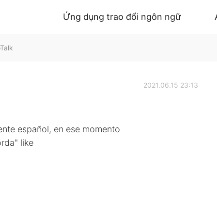
Ứng dụng trao đổi ngôn ngữ
oTalk
2021.06.15 23:13
iente español, en ese momento
rda" like