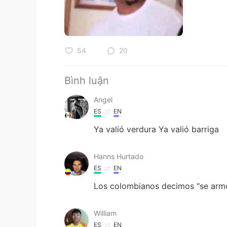
54
20
Bình luận
Angel
ES
EN
Ya valió verdura Ya valió barriga
Hanns Hurtado
ES
EN
Los colombianos decimos "se arm
William
ES
EN