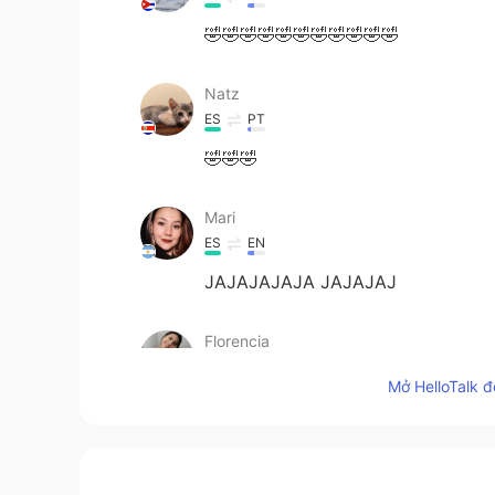
🤣🤣🤣🤣🤣🤣🤣🤣🤣🤣🤣
Natz
ES
PT
🤣🤣🤣
Mari
ES
EN
JAJAJAJAJA JAJAJAJ
Florencia
ES
EN
Mở HelloTalk đ
JAJAJAAJAJAJ
Antonella Sian
ES
EN