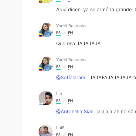
Aquí dicen: ya se armó la grande. 
Yadrii Bejarano
ES
EN
Que risa JAJAJAJA
Yadrii Bejarano
ES
EN
@Sofíalaram.
JAJAFAJAJAJAJA tot
Lio
ES
EN
@Antonella Sian
jajajaja ah no sé 
Luiß
ES
EN