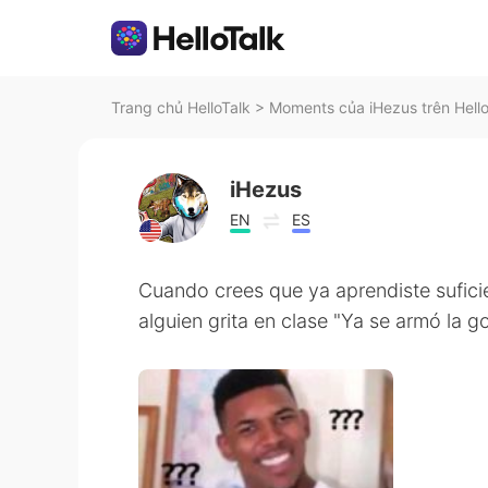
Trang chủ HelloTalk
>
Moments của iHezus trên Hell
iHezus
EN
ES
Cuando crees que ya aprendiste sufic
alguien grita en clase "Ya se armó la go