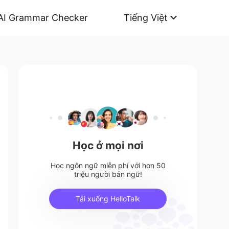
AI Grammar Checker
Tiếng Việt
Học ở mọi nơi
Học ngôn ngữ miễn phí với hơn 50
triệu người bản ngữ!
Tải xuống HelloTalk