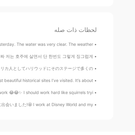
لحظات ذات صله
ay. The water was very clear. The weather ...
구들이 있어요 😂 근데 진짜 저는 호주에 살면서 단 한번도 그렇게 징그럽게...
った。僕はカリフォルニア生まれ韓国系アメリカ人としてハリウッドにそのステージで多くの...
eautiful historical sites I’ve visited. It’s about...
ork 😂😂✨ I should work hard like squirrels tryi...
ターに出会いました!🤩 I work at Disney World and my...