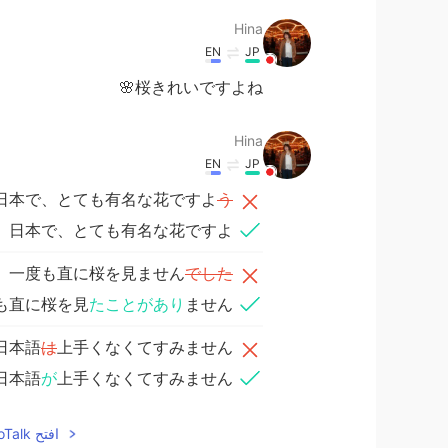
Hina
EN
JP
桜きれいですよね🌸
Hina
EN
JP
日本で、とても有名な花ですよ
う
日本で、とても有名な花ですよ。
、一度も直に桜を見ません
でした
も直に桜を見
たことがあり
ません。
日本語
は
上手くなくてすみません。
日本語
が
上手くなくてすみません。
افتح HelloTalk للانضمام الى المحادثة