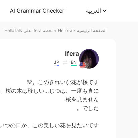
AI Grammar Checker
العربية
لحظة Ifera على HelloTalk
>
الصفحة الرئيسية HelloTalk
Ifera
JP
EN
このきれいな花が桜です。🌸
、桜の木は珍しい…じつは、一度も直に
桜を見ません
でした。
いつの日か、この美しい花を見たいです❤️