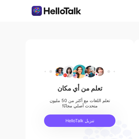
تعلم من أي مكان
تعلم اللغات مع أكثر من 50 مليون
متحدث أصلي مجانًا!
تنزيل HelloTalk