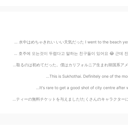
昨日は海行ってた 水中はめちゃきれい いい天気だった I went to the beach yesterd
음, 가끔 저에게 호주에는 큰 거미와 뱀이 많이 살고 있기 때문에 호주에 오는것이 두렵다고 말하는 친
昨日、アメリカで韓国映画「パラサイト」はアカデミー作品賞を取った！🎉 英語以外の映画がその賞を取るのは初めてだ
This is Sukhothai. Definitely one of the most b
It's rare to get a good shot of city centre after w
ディズニーワールドで働いて、私の仕事は私にハロウィーンパーティーの無料チケットを与えました!たくさんのキャラク